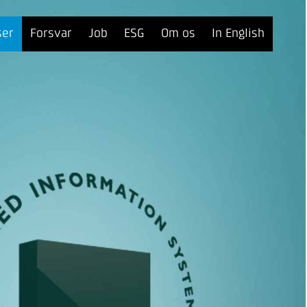
ser
Forsvar
Job
ESG
Om os
In English