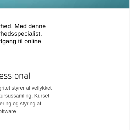
kerhed. Med denne
rhedsspecialist.
dgang til online
essional
tet styrer al vellykket
kursussamling. Kurset
ering og styring af
oftware