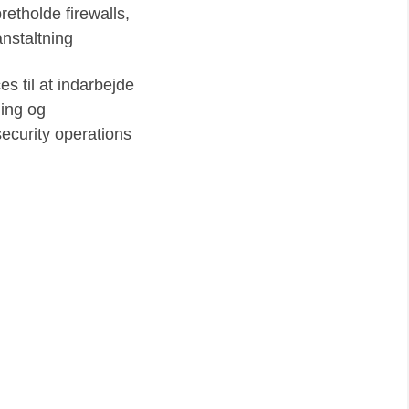
retholde firewalls,
nstaltning
es til at indarbejde
ning og
curity operations