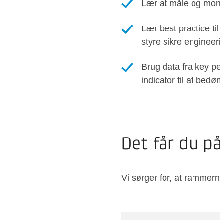
Lær at måle og monit
Lær best practice ti
styre sikre enginee
Brug data fra key p
indicator til at bed
Det får du p
Vi sørger for, at rammern