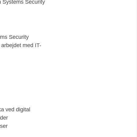
n Systems Security
ems Security
 arbejdet med IT-
ka ved digital
nder
ser