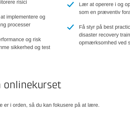
orere risici
Lær at operere i og op
som en præventiv fora
l at implementere og
ring processer
Få styr på best practic
disaster recovery trai
erformance og risk
opmærksomhed ved se
ømme sikkerhed og test
å onlinekurset
e er i orden, så du kan fokusere på at lære.