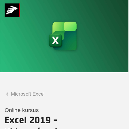
Hvad kan vi hjælpe
dig med?
Praktiske spørgsmål
Spørgsmål til tilmelding, forplejning,
afholdelsessted m.m.
Faglige spørgsmål
Spørgsmål til kursets indhold,
undervisning, niveau m.m.
Microsoft Excel
Tobias Bladt Haarder
Digital læringskonsulent
Online kursus
Excel 2019 -