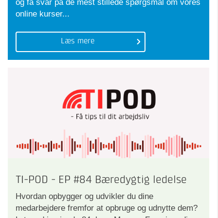
og få svar på de mest stillede spørgsmål om vores
online kurser...
Læs mere
TI-POD - EP #84 Bæredygtig ledelse
Hvordan opbygger og udvikler du dine
medarbejdere fremfor at opbruge og udnytte dem?