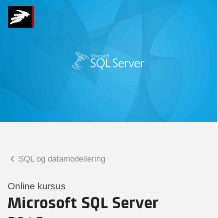
Hvad kan vi hjælpe
dig med?
Praktiske spørgsmål
Spørgsmål til tilmelding, forplejning,
afholdelsessted m.m.
Faglige spørgsmål
Spørgsmål til kursets indhold,
undervisning, niveau m.m.
SQL og datamodellering
Tobias Bladt Haarder
Digital læringskonsulent
Online kursus
Microsoft SQL Server