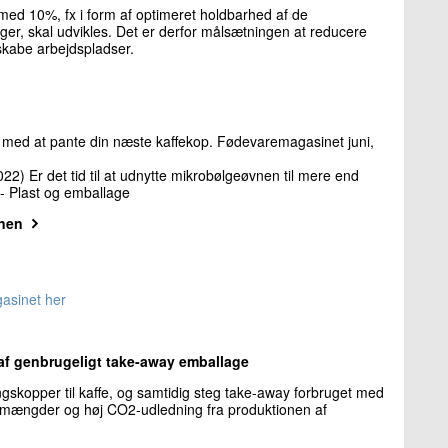
med 10%, fx i form af optimeret holdbarhed af de
er, skal udvikles. Det er derfor målsætningen at reducere
skabe arbejdspladser.
ig med at pante din næste kaffekop. Fødevaremagasinet juni,
22) Er det tid til at udnytte mikrobølgeøvnen til mere end
- Plast og emballage
vnen
asinet her
g af genbrugeligt take-away emballage
gskopper til kaffe, og samtidig steg take-away forbruget med
ldsmængder og høj CO2-udledning fra produktionen af