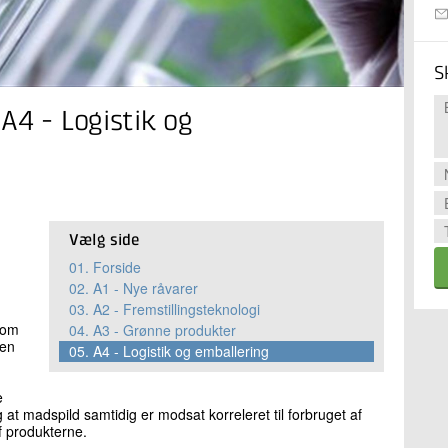
S
A4 - Logistik og
Vælg side
01.
Forside
02.
A1 - Nye råvarer
03.
A2 - Fremstillingsteknologi
som
04.
A3 - Grønne produkter
den
05.
A4 - Logistik og emballering
e
g at madspild samtidig er modsat korreleret til forbruget af
f produkterne.