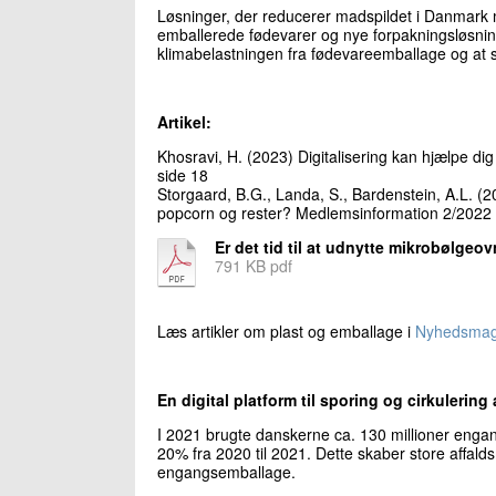
Løsninger, der reducerer madspildet i Danmark 
emballerede fødevarer og nye forpakningsløsning
klimabelastningen fra fødevareemballage og at 
Artikel:
Khosravi, H. (2023) Digitalisering kan hjælpe d
side 18
Storgaard, B.G., Landa, S., Bardenstein, A.L. (20
popcorn og rester? Medlemsinformation 2/2022 
Er det tid til at udnytte mikrobølgeo
791 KB pdf
Læs artikler om plast og emballage i
Nyhedsmag
En digital platform til sporing og cirkulerin
I 2021 brugte danskerne ca. 130 millioner engan
20% fra 2020 til 2021. Dette skaber store affa
engangsemballage.