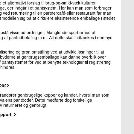
t alternativt forslag til brug-og-smid-væk kulturen
ge, der indgår i et pantsystem. Her kan man som forbruger
ved returnering til en partnercafé-eller restaurant får man
modellen sig på at cirkulere eksisterende emballage i stedet
 opstå visse udfordringer: Manglende sporbarhed af
g af pantudbetaling m.m. Alt dette skal indtænkes i den nye
alisering og grøn omstilling ved at udvikle løsninger til at
dbyderne af genbrugsemballage kan danne overblik over
pantsystemet for ved at benytte teknologier til registrering
hindres.
 2022
verandører genbrugelige kopper og kander, hvortil man som
ivalens pantboder. Dette medførte dog forskellige
v returneret og genbrugt.
apport