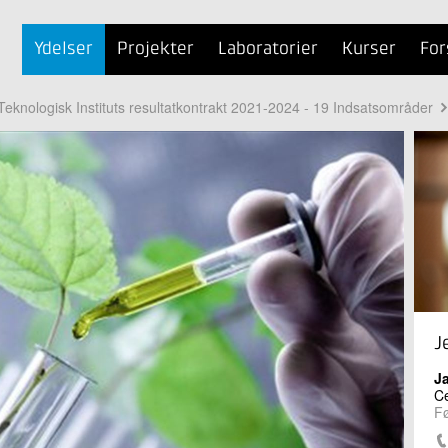
Ydelser
Projekter
Laboratorier
Kurser
For
Teknologisk Instituts resultatkontrakt 2021-2024 - 19 Indsatsområder
J
J
Ce
Fø