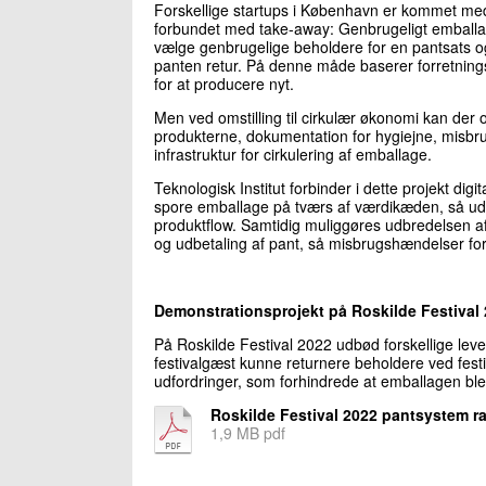
Forskellige startups i København er kommet med e
forbundet med take-away: Genbrugeligt emballa
vælge genbrugelige beholdere for en pantsats og 
panten retur. På denne måde baserer forretnings
for at producere nyt.
Men ved omstilling til cirkulær økonomi kan der
produkterne, dokumentation for hygiejne, misbru
infrastruktur for cirkulering af emballage.
Teknologisk Institut forbinder i dette projekt digit
spore emballage på tværs af værdikæden, så u
produktflow. Samtidig muliggøres udbredelsen af 
og udbetaling af pant, så misbrugshændelser for
Demonstrationsprojekt på Roskilde Festival
På Roskilde Festival 2022 udbød forskellige le
festivalgæst kunne returnere beholdere ved fest
udfordringer, som forhindrede at emballagen ble
Roskilde Festival 2022 pantsystem r
1,9 MB pdf