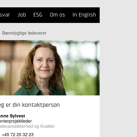
svar
Job
ESG
Om os
In English
Bæredygtige fødevarer
eg er din kontaktperson
anne Sylvest
nterprojektleder
devaresikkerhed og Kvalitet
+45 72 20 32 23