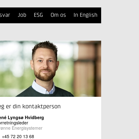
svar
Job
ESG
Om os
In English
eg er din kontaktperson
ené Lyngsø Hvidberg
rretningsleder
rønne Energisystemer
+45 72 20 13 68