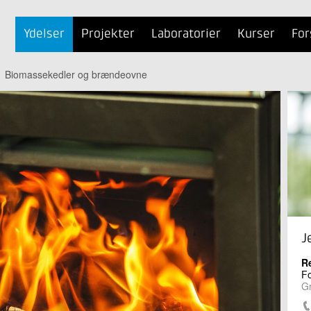
Ydelser
Projekter
Laboratorier
Kurser
For
Biomassekedler og brændeovne
J
R
Fo
G