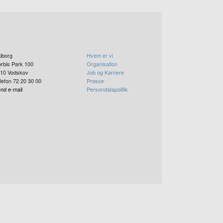
lborg
Hvem er vi
rbis Park 100
Organisation
10
Vodskov
Job og Karriere
lefon 72 20 30 00
Presse
nd e-mail
Persondatapolitik