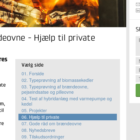
S
ovne - Hjælp til private
res
Vælg side
01.
Forside
02.
Typeprøvning af biomassekedler
ate
03.
Typeprøvning af brændeovne,
pejseindsatse og pilleovne
04.
Test af hybridanlæg med varmepumpe og
kedel
om,
05.
Projekter
il
06.
Hjælp til private
07.
Gode råd om brændeovne
re
08.
Nyhedsbreve
09.
Tilskudsordninger