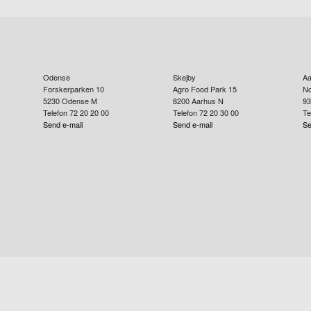
Odense
Skejby
Aa
Forskerparken 10
Agro Food Park 15
No
5230
Odense M
8200
Aarhus N
93
Telefon 72 20 20 00
Telefon 72 20 30 00
Te
Send e-mail
Send e-mail
Se