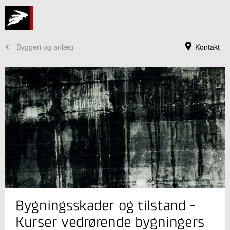
Byggeri og anlæg
Kontakt
Jeg er din kontaktperson
Bygningsskader og tilstand -
Thor Hansen
Centerchef, Civilingeniør, ph.d.
Kurser vedrørende bygningers
Kvalitet i byggeriet