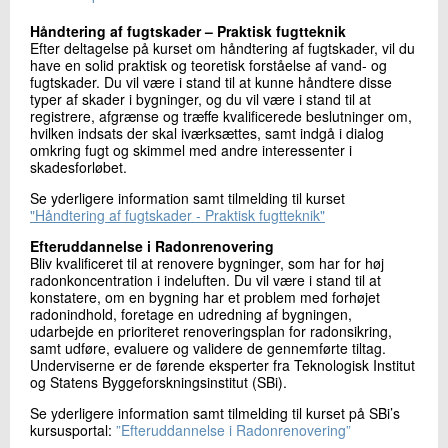
Håndtering af fugtskader – Praktisk fugtteknik
Efter deltagelse på kurset om håndtering af fugtskader, vil du
have en solid praktisk og teoretisk forståelse af vand- og
fugtskader. Du vil være i stand til at kunne håndtere disse
typer af skader i bygninger, og du vil være i stand til at
registrere, afgrænse og træffe kvalificerede beslutninger om,
hvilken indsats der skal iværksættes, samt indgå i dialog
omkring fugt og skimmel med andre interessenter i
skadesforløbet.
Se yderligere information samt tilmelding til kurset
"Håndtering af fugtskader - Praktisk fugtteknik"
Efteruddannelse i Radonrenovering
Bliv kvalificeret til at renovere bygninger, som har for høj
radonkoncentration i indeluften. Du vil være i stand til at
konstatere, om en bygning har et problem med forhøjet
radonindhold, foretage en udredning af bygningen,
udarbejde en prioriteret renoveringsplan for radonsikring,
samt udføre, evaluere og validere de gennemførte tiltag.
Underviserne er de førende eksperter fra Teknologisk Institut
og Statens Byggeforskningsinstitut (SBi).
Se yderligere information samt tilmelding til kurset på SBi’s
kursusportal:
”Efteruddannelse i Radonrenovering”