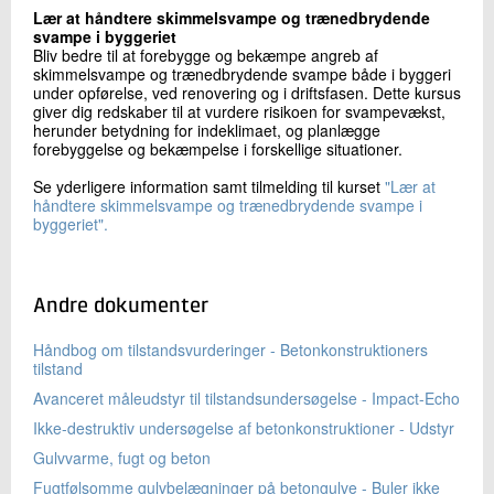
Lær at håndtere skimmelsvampe og trænedbrydende
svampe i byggeriet
Bliv bedre til at forebygge og bekæmpe angreb af
skimmelsvampe og trænedbrydende svampe både i byggeri
under opførelse, ved renovering og i driftsfasen. Dette kursus
giver dig redskaber til at vurdere risikoen for svampevækst,
herunder betydning for indeklimaet, og planlægge
forebyggelse og bekæmpelse i forskellige situationer.
Se yderligere information samt tilmelding til kurset
"Lær at
håndtere skimmelsvampe og trænedbrydende svampe i
byggeriet".
Andre dokumenter
Håndbog om tilstandsvurderinger - Betonkonstruktioners
tilstand
Avanceret måleudstyr til tilstandsundersøgelse - Impact-Echo
Ikke-destruktiv undersøgelse af betonkonstruktioner - Udstyr
Gulvvarme, fugt og beton
Fugtfølsomme gulvbelægninger på betongulve - Buler ikke