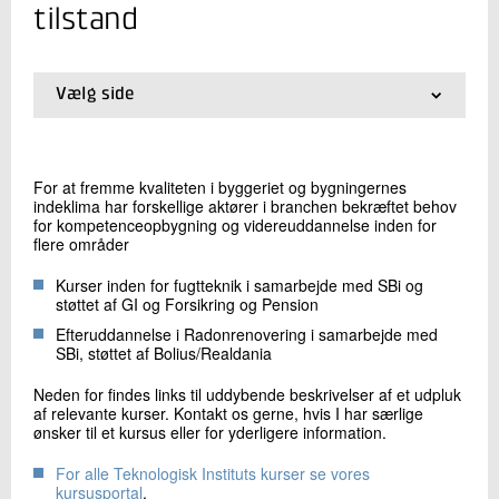
+45 72 20 12 68
tilstand
Send e-mail
Vælg side
Skriv til mig
01.
Forside
02.
Restaurering og bevaring af murværk
03.
Skader på murværk og tegltage
For at fremme kvaliteten i byggeriet og bygningernes
04.
Fugtskader og skimmelsvampe
indeklima har forskellige aktører i branchen bekræftet behov
05.
MgO-plader
for kompetenceopbygning og videreuddannelse inden for
06.
Skybrud og oversvømmelse
flere områder
07.
Tagbelægning og -konstruktioner
Kurser inden for fugtteknik i samarbejde med SBi og
08.
Murværksskader og -tilstand
støttet af GI og Forsikring og Pension
09.
Træbeklædning og -konstruktioner
10.
Efteruddannelse i Radonrenovering i samarbejde med
Skader i kældre
Send
SBi, støttet af Bolius/Realdania
11.
Tilstandsvurdering af vinduer
12.
Trænebrydende svampe og insekter
Neden for findes links til uddybende beskrivelser af et udpluk
13.
Skader og tilstand på facader
af relevante kurser. Kontakt os gerne, hvis I har særlige
14.
Termisk og visuel inspektion af bygninger med
ønsker til et kursus eller for yderligere information.
droner
15.
Kurser vedrørende bygningers tilstand
For alle Teknologisk Instituts kurser se vores
kursusportal
.