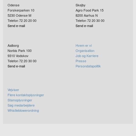
Odense
Skejby
Forskerparken 10
Agro Food Park 15
5230
Odense M
8200
Aarhus N
Telefon 72 20 20 00
Telefon 72 20 30 00
Send e-mail
Send e-mail
Aalborg
Hvem er vi
Norbis Park 100
Organisation
9310
Vodskov
Job og Karriere
Telefon 72 20 30 00
Presse
Send e-mail
Persondatapolitik
Vejviser
Flere kontaktoplysninger
Stamoplysninger
Søg medarbejdere
Whistleblowerordning