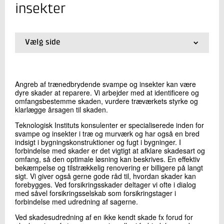
+45 72 20 28 37
insekter
Send e-mail
Vælg side
Skriv til mig
01.
Forside
02.
Restaurering og bevaring af murværk
03.
Skader på murværk og tegltage
Angreb af trænedbrydende svampe og insekter kan være
04.
Fugtskader og skimmelsvampe
dyre skader at reparere. Vi arbejder med at identificere og
05.
MgO-plader
omfangsbestemme skaden, vurdere træværkets styrke og
06.
Skybrud og oversvømmelse
klarlægge årsagen til skaden.
07.
Tagbelægning og -konstruktioner
Teknologisk Instituts konsulenter er specialiserede inden for
08.
Murværksskader og -tilstand
svampe og insekter i træ og murværk og har også en bred
09.
Træbeklædning og -konstruktioner
indsigt i bygningskonstruktioner og fugt i bygninger. I
10.
Skader i kældre
forbindelse med skader er det vigtigt at afklare skadesart og
Send
omfang, så den optimale løsning kan beskrives. En effektiv
11.
Tilstandsvurdering af vinduer
bekæmpelse og tilstrækkelig renovering er billigere på langt
12.
Trænebrydende svampe og insekter
sigt. Vi giver også gerne gode råd til, hvordan skader kan
13.
Skader og tilstand på facader
forebygges. Ved forsikringsskader deltager vi ofte i dialog
14.
Termisk og visuel inspektion af bygninger med
med såvel forsikringsselskab som forsikringstager i
droner
forbindelse med udredning af sagerne.
15.
Kurser vedrørende bygningers tilstand
Ved skadesudredning af en ikke kendt skade fx forud for