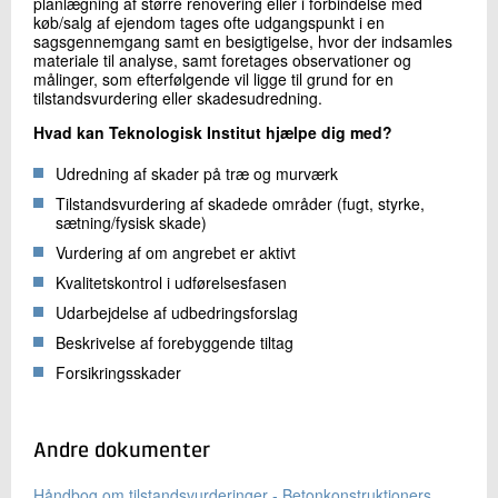
planlægning af større renovering eller i forbindelse med
køb/salg af ejendom tages ofte udgangspunkt i en
sagsgennemgang samt en besigtigelse, hvor der indsamles
materiale til analyse, samt foretages observationer og
målinger, som efterfølgende vil ligge til grund for en
tilstandsvurdering eller skadesudredning.
Hvad kan Teknologisk Institut hjælpe dig med?
Udredning af skader på træ og murværk
Tilstandsvurdering af skadede områder (fugt, styrke,
sætning/fysisk skade)
Vurdering af om angrebet er aktivt
Kvalitetskontrol i udførelsesfasen
Udarbejdelse af udbedringsforslag
Beskrivelse af forebyggende tiltag
Forsikringsskader
Andre dokumenter
Håndbog om tilstandsvurderinger - Betonkonstruktioners