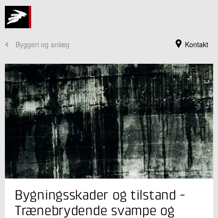
Byggeri og anlæg
Kontakt
Jeg er din kontaktperson
Bygningsskader og tilstand -
Sofie Marie Kristensen
Sektionsleder, ph.d.
Trænebrydende svampe og
Kvalitet i byggeriet