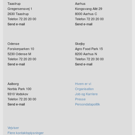
Taastrup
Aarhus
Gregersensvej 1
Kongsvang Allé 29
2630
Taastrup
8000
Aarhus C
Telefon 72 20 20 00
Telefon 72 20 20 00
Send e-mail
Send e-mail
Odense
Skejby
Forskerparken 10
Agro Food Park 15
5230
Odense M
8200
Aarhus N
Telefon 72 20 20 00
Telefon 72 20 30 00
Send e-mail
Send e-mail
Aalborg
Hvem er vi
Norbis Park 100
Organisation
9310
Vodskov
Job og Karriere
Telefon 72 20 30 00
Presse
Send e-mail
Persondatapolitik
Vejviser
Flere kontaktoplysninger