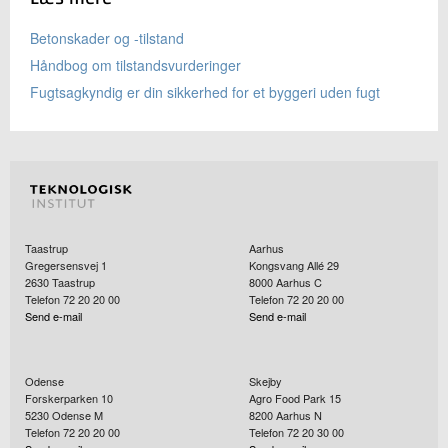
Betonskader og -tilstand
Håndbog om tilstandsvurderinger
Fugtsagkyndig er din sikkerhed for et byggeri uden fugt
Taastrup
Aarhus
Gregersensvej 1
Kongsvang Allé 29
2630
Taastrup
8000
Aarhus C
Telefon 72 20 20 00
Telefon 72 20 20 00
Send e-mail
Send e-mail
Odense
Skejby
Forskerparken 10
Agro Food Park 15
5230
Odense M
8200
Aarhus N
Telefon 72 20 20 00
Telefon 72 20 30 00