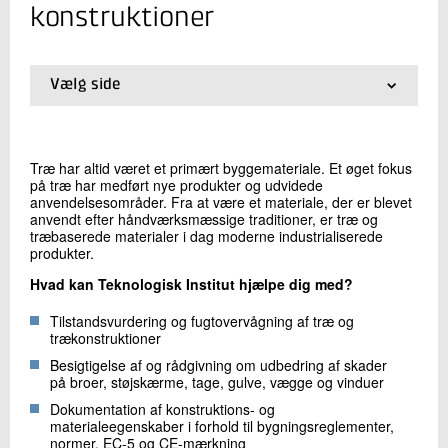
+45 72 20 12 68
konstruktioner
Send e-mail
Vælg side
Skriv til mig
01.
Forside
02.
Restaurering og bevaring af murværk
03.
Skader på murværk og tegltage
Træ har altid været et primært byggemateriale. Et øget fokus
04.
Fugtskader og skimmelsvampe
på træ har medført nye produkter og udvidede
05.
MgO-plader
anvendelsesområder. Fra at være et materiale, der er blevet
06.
Skybrud og oversvømmelse
anvendt efter håndværksmæssige traditioner, er træ og
træbaserede materialer i dag moderne industrialiserede
07.
Tagbelægning og -konstruktioner
produkter.
08.
Murværksskader og -tilstand
09.
Træbeklædning og -konstruktioner
Hvad kan Teknologisk Institut hjælpe dig med?
10.
Skader i kældre
Send
11.
Tilstandsvurdering og fugtovervågning af træ og
Tilstandsvurdering af vinduer
trækonstruktioner
12.
Trænebrydende svampe og insekter
13.
Skader og tilstand på facader
Besigtigelse af og rådgivning om udbedring af skader
på broer, støjskærme, tage, gulve, vægge og vinduer
14.
Termisk og visuel inspektion af bygninger med
droner
Dokumentation af konstruktions- og
15.
Kurser vedrørende bygningers tilstand
materialeegenskaber i forhold til bygningsreglementer,
normer, EC-5 og CE-mærkning