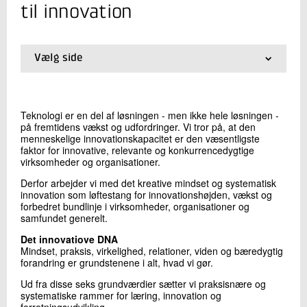
+45 72 20 20 22
til innovation
Send e-mail
Vælg side
Skriv til mig
01.
Forside
02.
Vores tilgang til innovation
03.
Hvad kan vi hjælpe dig med?
Teknologi er en del af løsningen - men ikke hele løsningen -
04.
Hvem er vi?
på fremtidens vækst og udfordringer. Vi tror på, at den
05.
Kundehistorier
menneskelige innovationskapacitet er den væsentligste
06.
Nyhedsmail og sociale medier
faktor for innovative, relevante og konkurrencedygtige
virksomheder og organisationer.
07.
Kurser i innovation
08.
Projekter
Derfor arbejder vi med det kreative mindset og systematisk
09.
Artikler
innovation som løftestang for innovationshøjden, vækst og
forbedret bundlinje i virksomheder, organisationer og
Send
samfundet generelt.
Det innovatiove DNA
Mindset, praksis, virkelighed, relationer, viden og bæredygtig
forandring er grundstenene i alt, hvad vi gør.
Ud fra disse seks grundværdier sætter vi praksisnære og
systematiske rammer for læring, innovation og