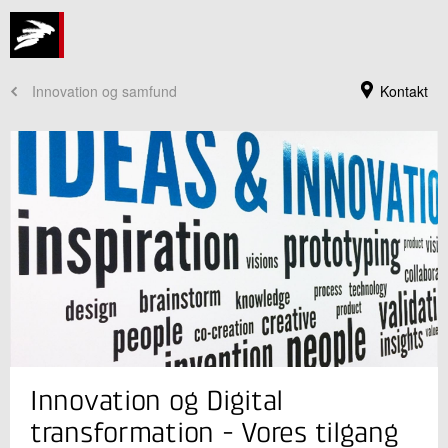
Innovation og samfund
Kontakt
Jeg er din kontaktperson
Innovation og Digital
Jan Overgaard
Centerchef, MBA
transformation - Vores tilgang
Innovation og Digital transformation