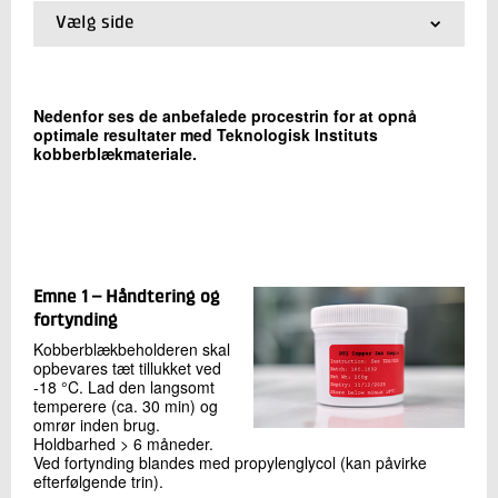
+45 72 20 20 95
Vælg side
Send e-mail
01.
Vi leverer det til din produktion
LinkedIn
02.
Tekniske datablade
03.
Procestrin
Nedenfor ses de anbefalede procestrin for at opnå
04.
Forespørgsler om priser og produktprøver
optimale resultater med Teknologisk Instituts
Skriv til mig
05.
Licensering af vores teknologi
kobberblækmateriale.
Emne 1 – Håndtering og
fortynding
Kobberblækbeholderen skal
Send
opbevares tæt tillukket ved
-18 °C. Lad den langsomt
temperere (ca. 30 min) og
omrør inden brug.
Holdbarhed > 6 måneder.
Ved fortynding blandes med propylenglycol (kan påvirke
efterfølgende trin).