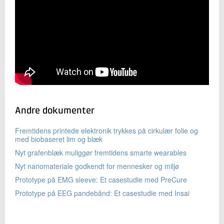
Andre dokumenter
Fremtidens printede elektronik trykkes på cirkulær folie og
med biobaseret lim og blæk
Nyt grafenblæk muliggør fremtidens smarte wearables
Nyt nanomateriale godkendt for mennesker og miljø
Prototype på EMG sleeve: Et casestudie med PreCure
Prototype på EEG pandebånd: Et casestudie med Insai