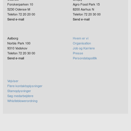
Forskerparken 10
Agro Food Park 15
5230
Odense M
8200
Aarhus N
Telefon 72 20 20 00
Telefon 72 20 30 00
Send e-mail
Send e-mail
Aalborg
Hvem er vi
Norbis Park 100
Organisation
9310
Vodskov
Job og Karriere
Telefon 72 20 30 00
Presse
Send e-mail
Persondatapolitik
Vejviser
Flere kontaktoplysninger
Stamoplysninger
Søg medarbejdere
Whistleblowerordning