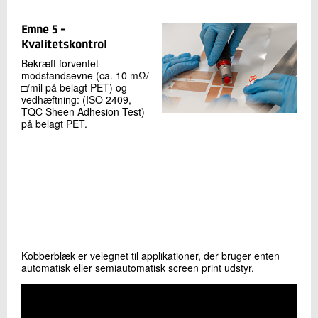
Emne 5 -
Kvalitetskontrol
Bekræft forventet
modstandsevne (ca. 10 mΩ/
□/mil på belagt PET) og
vedhæftning: (ISO 2409,
TQC Sheen Adhesion Test)
på belagt PET.
Kobberblæk er velegnet til applikationer, der bruger enten
automatisk eller semiautomatisk screen print udstyr.