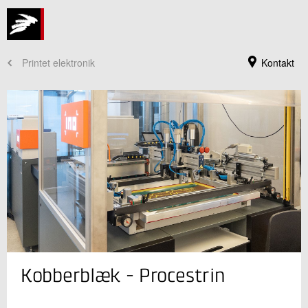
Printet elektronik
Kontakt
Jeg er din kontaktperson
Kobberblæk - Procestrin
Christian Dalsgaard
Seniorkonsulent
Funktionelle Materialer