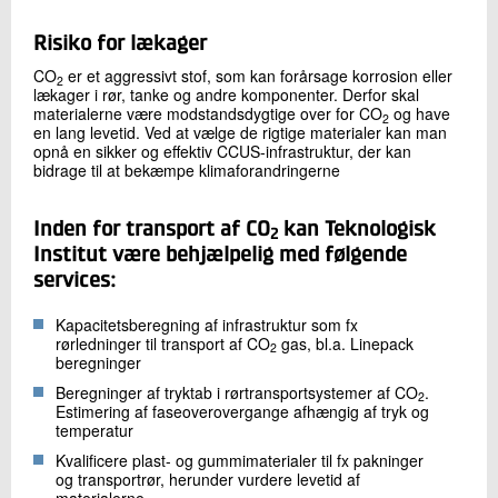
Risiko for lækager
CO
er et aggressivt stof, som kan forårsage korrosion eller
2
lækager i rør, tanke og andre komponenter. Derfor skal
materialerne være modstandsdygtige over for CO
og have
2
en lang levetid. Ved at vælge de rigtige materialer kan man
opnå en sikker og effektiv CCUS-infrastruktur, der kan
bidrage til at bekæmpe klimaforandringerne
Inden for transport af CO
kan Teknologisk
2
Institut være behjælpelig med følgende
services:
Kapacitetsberegning af infrastruktur som fx
rørledninger til transport af CO
gas, bl.a. Linepack
2
beregninger
Beregninger af tryktab i rørtransportsystemer af CO
.
2
Estimering af faseoverovergange afhængig af tryk og
temperatur
Kvalificere plast- og gummimaterialer til fx pakninger
og transportrør, herunder vurdere levetid af
materialerne