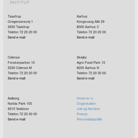
Taastrup
Aarhus
Gregersensvej 1
Kongsvang Allé 29
2630
Taastrup
8000
Aarhus C
Telefon 72 20 20 00
Telefon 72 20 20 00
Send e-mail
Send e-mail
Odense
Skejby
Forskerparken 10
Agro Food Park 15
5230
Odense M
8200
Aarhus N
Telefon 72 20 20 00
Telefon 72 20 30 00
Send e-mail
Send e-mail
Aalborg
Hvem er vi
Norbis Park 100
Organisation
9310
Vodskov
Job og Karriere
Telefon 72 20 30 00
Presse
Send e-mail
Persondatapolitik