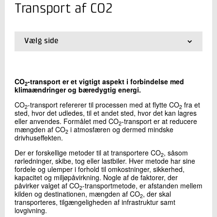
+45 72 20 25 06
Transport af CO2
Send e-mail
Vælg side
Skriv til mig
01.
Carbon Capture, Utilization, and Storage
02.
Kilder til CO2
03.
Fangst af CO2
CO
-transport er et vigtigt aspekt i forbindelse med
04.
Transport af CO2
2
klimaændringer og bæredygtig energi.
05.
Anvendelse af CO2
CO
06.
-transport refererer til processen med at flytte CO
Lagring af CO2
fra et
2
2
sted, hvor det udledes, til et andet sted, hvor det kan lagres
eller anvendes. Formålet med CO
-transport er at reducere
2
mængden af CO
i atmosfæren og dermed mindske
2
drivhuseffekten.
Send
Der er forskellige metoder til at transportere CO
, såsom
2
rørledninger, skibe, tog eller lastbiler. Hver metode har sine
fordele og ulemper i forhold til omkostninger, sikkerhed,
kapacitet og miljøpåvirkning. Nogle af de faktorer, der
påvirker valget af CO
-transportmetode, er afstanden mellem
2
kilden og destinationen, mængden af CO
, der skal
2
transporteres, tilgængeligheden af infrastruktur samt
lovgivning.