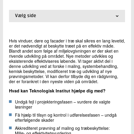
+45 72 20 23 12
Send e-mail
Vælg side
01.
Træ og biobaserede materialer
02.
Træbeskyttelse
Skriv til mig
03.
Træmaterialer og konstruktioner
Hvis vinduer, døre og facader i træ skal sikres en lang levetid,
04.
Trægulve
er det nødvendigt at beskytte træet på en effektiv måde.
05.
Bedre byggekvalitet med stikprøvevis kontrol af
Blandt andet som følge af miljølovgivningen er der sket en
udførte opgaver
rivende udvikling på området. Nye metoder udvikles og
06.
Overfladebehandling af byggematerialer
eksisterende effektiviseres løbende. Vi tager aktivt del i
denne udvikling ved at forske i maling, systembehandling,
07.
Træbyggeri
kemisk beskyttelse, modificeret træ og udvikling af nye
prøvningsmetoder. Vi kan derfor tilbyde dig en rådgivning,
der er forankret i den nyeste viden på området.
Send
Hvad kan Teknologisk Institut hjælpe dig med?
Undgå fejl i projekteringsfasen – vurdere de valgte
løsninger
Få hjælp til tilsyn og kontrol i udførelsesfasen – undgå
efterfølgende skader
Akkrediteret prøvning af maling og træbeskyttelse:
Miljø- og effektivitetsvurdering