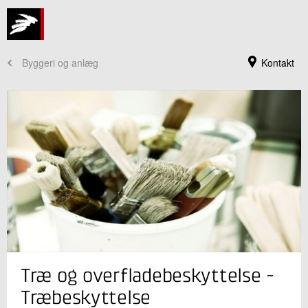
Byggeri og anlæg
Kontakt
Jeg er din kontaktperson
Træ og overfladebeskyttelse -
Niels Morsing
Centerchef
Træbeskyttelse
Træ og Biomaterialer