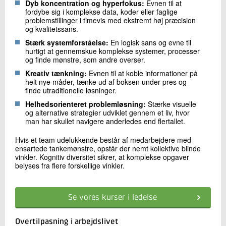
Dyb koncentration og hyperfokus:
Evnen til at
fordybe sig i komplekse data, koder eller faglige
problemstillinger i timevis med ekstremt høj præcision
og kvalitetssans.
Stærk systemforståelse:
En logisk sans og evne til
hurtigt at gennemskue komplekse systemer, processer
og finde mønstre, som andre overser.
Kreativ tænkning:
Evnen til at koble informationer på
helt nye måder, tænke ud af boksen under pres og
finde utraditionelle løsninger.
Helhedsorienteret problemløsning:
Stærke visuelle
og alternative strategier udviklet gennem et liv, hvor
man har skullet navigere anderledes end flertallet.
Hvis et team udelukkende består af medarbejdere med
ensartede tankemønstre, opstår der nemt kollektive blinde
vinkler. Kognitiv diversitet sikrer, at komplekse opgaver
belyses fra flere forskellige vinkler.
Se vores kurser i ledelse
Overtilpasning i arbejdslivet