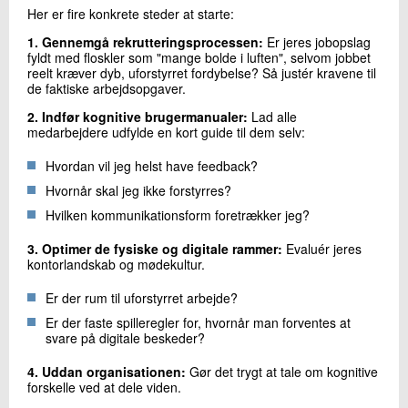
Her er fire konkrete steder at starte:
1. Gennemgå rekrutteringsprocessen:
Er jeres jobopslag
fyldt med floskler som "mange bolde i luften", selvom jobbet
reelt kræver dyb, uforstyrret fordybelse? Så justér kravene til
de faktiske arbejdsopgaver.
2. Indfør kognitive brugermanualer:
Lad alle
medarbejdere udfylde en kort guide til dem selv:
Hvordan vil jeg helst have feedback?
Hvornår skal jeg ikke forstyrres?
Hvilken kommunikationsform foretrækker jeg?
3. Optimer de fysiske og digitale rammer:
Evaluér jeres
kontorlandskab og mødekultur.
Er der rum til uforstyrret arbejde?
Er der faste spilleregler for, hvornår man forventes at
svare på digitale beskeder?
4. Uddan organisationen:
Gør det trygt at tale om kognitive
forskelle ved at dele viden.