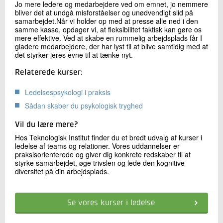
Jo mere ledere og medarbejdere ved om emnet, jo nemmere
bliver det at undgå misforståelser og unødvendigt slid på
samarbejdet.Når vi holder op med at presse alle ned i den
samme kasse, opdager vi, at fleksibilitet faktisk kan gøre os
mere effektive. Ved at skabe en rummelig arbejdsplads får I
gladere medarbejdere, der har lyst til at blive samtidig med at
det styrker jeres evne til at tænke nyt.
Relaterede kurser:
Ledelsespsykologi i praksis
Sådan skaber du psykologisk tryghed
Vil du lære mere?
Hos Teknologisk Institut finder du et bredt udvalg af kurser i
ledelse af teams og relationer. Vores uddannelser er
praksisorienterede og giver dig konkrete redskaber til at
styrke samarbejdet, øge trivslen og lede den kognitive
diversitet på din arbejdsplads.
Se vores kurser i ledelse