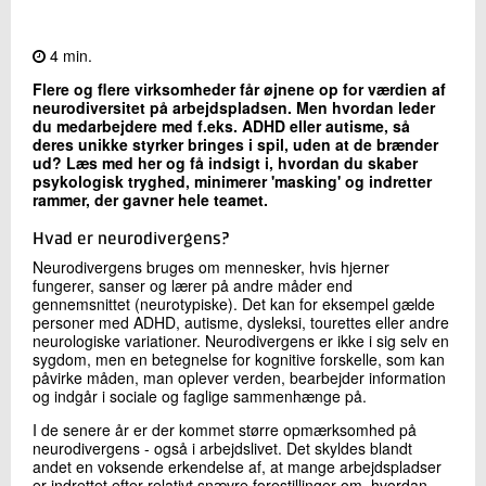
Kontakt os
4 min.
Flere og flere virksomheder får øjnene op for værdien af
neurodiversitet på arbejdspladsen. Men hvordan leder
du medarbejdere med f.eks. ADHD eller autisme, så
deres unikke styrker bringes i spil, uden at de brænder
ud? Læs med her og få indsigt i, hvordan du skaber
psykologisk tryghed, minimerer 'masking' og indretter
rammer, der gavner hele teamet.
Hvad er neurodivergens?
Send
Neurodivergens bruges om mennesker, hvis hjerner
fungerer, sanser og lærer på andre måder end
gennemsnittet (neurotypiske). Det kan for eksempel gælde
personer med ADHD, autisme, dysleksi, tourettes eller andre
neurologiske variationer. Neurodivergens er ikke i sig selv en
sygdom, men en betegnelse for kognitive forskelle, som kan
påvirke måden, man oplever verden, bearbejder information
og indgår i sociale og faglige sammenhænge på.
I de senere år er der kommet større opmærksomhed på
neurodivergens - også i arbejdslivet. Det skyldes blandt
andet en voksende erkendelse af, at mange arbejdspladser
er indrettet efter relativt snævre forestillinger om, hvordan