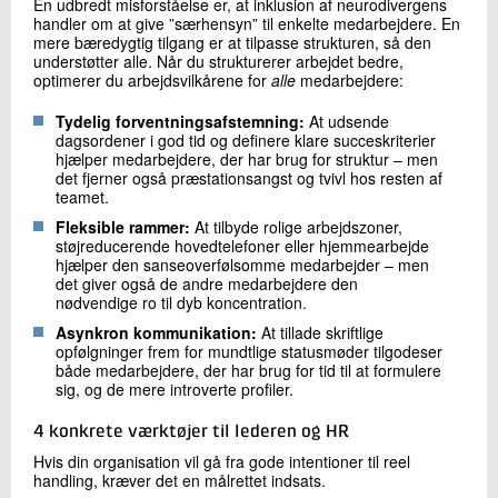
En udbredt misforståelse er, at inklusion af neurodivergens
handler om at give ”særhensyn” til enkelte medarbejdere. En
mere bæredygtig tilgang er at tilpasse strukturen, så den
understøtter alle. Når du strukturerer arbejdet bedre,
optimerer du arbejdsvilkårene for
alle
medarbejdere:
Tydelig forventningsafstemning:
At udsende
dagsordener i god tid og definere klare succeskriterier
hjælper medarbejdere, der har brug for struktur – men
det fjerner også præstationsangst og tvivl hos resten af
teamet.
Fleksible rammer:
At tilbyde rolige arbejdszoner,
støjreducerende hovedtelefoner eller hjemmearbejde
hjælper den sanseoverfølsomme medarbejder – men
det giver også de andre medarbejdere den
nødvendige ro til dyb koncentration.
Asynkron kommunikation:
At tillade skriftlige
opfølgninger frem for mundtlige statusmøder tilgodeser
både medarbejdere, der har brug for tid til at formulere
sig, og de mere introverte profiler.
4 konkrete værktøjer til lederen og HR
Hvis din organisation vil gå fra gode intentioner til reel
handling, kræver det en målrettet indsats.