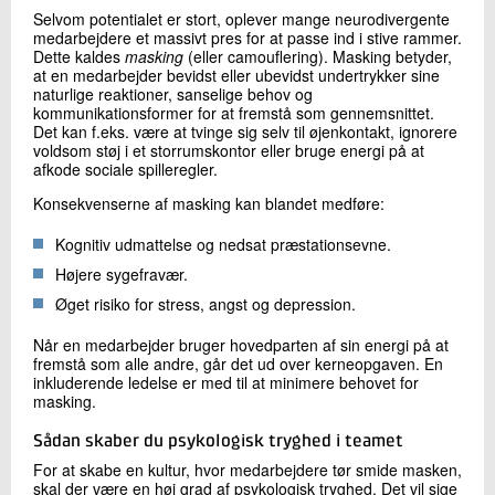
Selvom potentialet er stort, oplever mange neurodivergente
medarbejdere et massivt pres for at passe ind i stive rammer.
Dette kaldes
masking
(eller camouflering). Masking betyder,
at en medarbejder bevidst eller ubevidst undertrykker sine
naturlige reaktioner, sanselige behov og
kommunikationsformer for at fremstå som gennemsnittet.
Det kan f.eks. være at tvinge sig selv til øjenkontakt, ignorere
voldsom støj i et storrumskontor eller bruge energi på at
afkode sociale spilleregler.
Konsekvenserne af masking kan blandet medføre:
Kognitiv udmattelse og nedsat præstationsevne.
Højere sygefravær.
Øget risiko for stress, angst og depression.
Når en medarbejder bruger hovedparten af sin energi på at
fremstå som alle andre, går det ud over kerneopgaven. En
inkluderende ledelse er med til at minimere behovet for
masking.
Sådan skaber du psykologisk tryghed i teamet
For at skabe en kultur, hvor medarbejdere tør smide masken,
skal der være en høj grad af psykologisk tryghed. Det vil sige