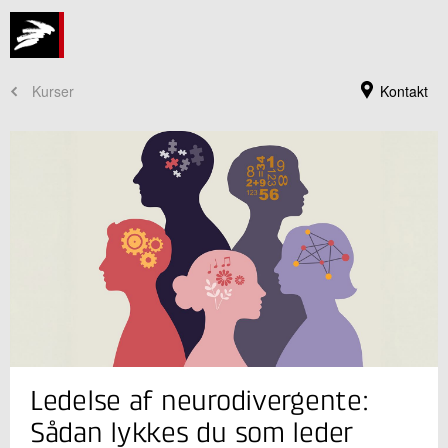
Kurser
Kontakt
Kursusadministration
Ledelse af neurodivergente:
+45 72 20 30 00
Send e-mail
Sådan lykkes du som leder