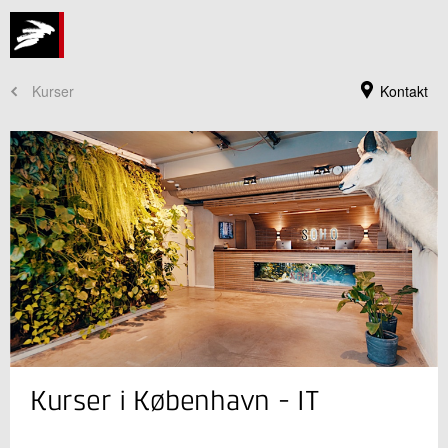
Kurser
Kontakt
Kursusadministration
Kurser i København - IT
+45 72 20 30 00
Send e-mail