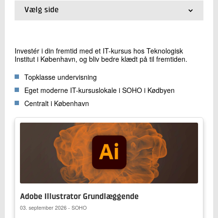
Vælg side
01.
Kurser i København
Kontakt os
02.
AI
03.
IT
Investér i din fremtid med et IT-kursus hos Teknologisk
04.
Kommunikation og personlig udvikling
Institut i København, og bliv bedre klædt på til fremtiden.
05.
Ledelse og HR
06.
Projektledelse
Topklasse undervisning
07.
Salg, marketing, økonomi og jura
Eget moderne IT-kursuslokale i SOHO i Kødbyen
Centralt i København
Send
Adobe Illustrator Grundlæggende
03. september 2026 - SOHO