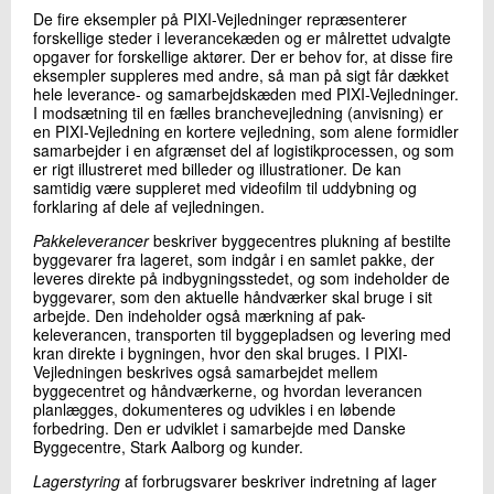
De fire eksempler på PIXI-Vejledninger repræsenterer
forskellige steder i leverancekæden og er målrettet udvalgte
opgaver for forskellige aktører. Der er behov for, at disse fire
eksempler suppleres med andre, så man på sigt får dækket
hele leverance- og samarbejdskæden med PIXI-Vejledninger.
I modsætning til en fælles branchevejledning (anvisning) er
en PIXI-Vejledning en kortere vejledning, som alene formidler
samarbejder i en afgrænset del af logistikprocessen, og som
er rigt illustreret med billeder og illustrationer. De kan
samtidig være suppleret med videofilm til uddybning og
forklaring af dele af vejledningen.
Pakkeleverancer
beskriver byggecentres plukning af bestilte
byggevarer fra lageret, som indgår i en samlet pakke, der
leveres direkte på indbygningsstedet, og som indeholder de
byggevarer, som den aktuelle håndværker skal bruge i sit
arbejde. Den indeholder også mærkning af pak-
keleverancen, transporten til byggepladsen og levering med
kran direkte i bygningen, hvor den skal bruges. I PIXI-
Vejledningen beskrives også samarbejdet mellem
byggecentret og håndværkerne, og hvordan leverancen
planlægges, dokumenteres og udvikles i en løbende
forbedring. Den er udviklet i samarbejde med Danske
Byggecentre, Stark Aalborg og kunder.
Lagerstyring
af forbrugsvarer beskriver indretning af lager