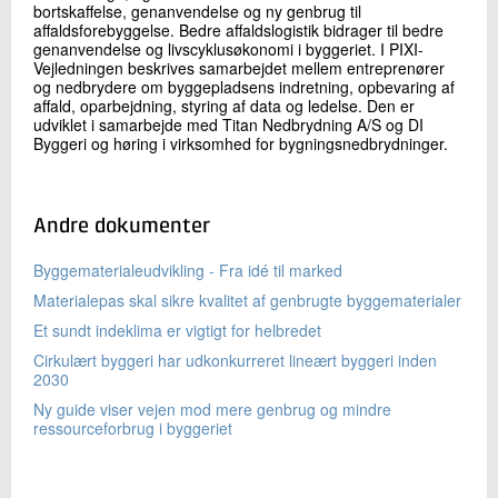
bortskaffelse, genanvendelse og ny genbrug til
affaldsforebyggelse. Bedre affaldslogistik bidrager til bedre
genanvendelse og livscyklusøkonomi i byggeriet. I PIXI-
Vejledningen beskrives samarbejdet mellem entreprenører
og nedbrydere om byggepladsens indretning, opbevaring af
affald, oparbejdning, styring af data og ledelse. Den er
udviklet i samarbejde med Titan Nedbrydning A/S og DI
Byggeri og høring i virksomhed for bygningsnedbrydninger.
Andre dokumenter
Byggematerialeudvikling - Fra idé til marked
Materialepas skal sikre kvalitet af genbrugte byggematerialer
Et sundt indeklima er vigtigt for helbredet
Cirkulært byggeri har udkonkurreret lineært byggeri inden
2030
Ny guide viser vejen mod mere genbrug og mindre
ressourceforbrug i byggeriet