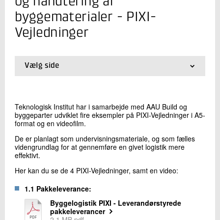
og håndtering af
Plast og Emballage
+45 72 20 14 00
byggematerialer - PIXI-
Send e-mail
Vejledninger
Skriv til mig
Vælg side
01.
Forside
02.
PIXI-Vejledninger
Teknologisk Institut har i samarbejde med AAU Build og
byggeparter udviklet fire eksempler på PIXI-Vejledninger i A5-
format og en videofilm.
De er planlagt som undervisningsmateriale, og som fælles
videngrundlag for at gennemføre en givet logistik mere
effektivt.
Send
Her kan du se de 4 PIXI-Vejledninger, samt en video:
1.1 Pakkeleverance:
Byggelogistik PIXI - Leverandørstyrede
pakkeleverancer
2,1 MB pdf