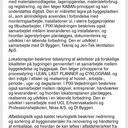
med materialemodtagelse, lageropgørelse, materialeforbrug
og registrering, og den følger KABAN-princippet og kan
understøttes digitalt. Den er målrettet lagre på byggepladsen
ol., som almindeligvis anvendes i forbindelse med
monteringsarbejde, installationer ol. i større byggeprojekter
og tilbudsarbejder. I PIXI-Vejledningen beskrives også
samarbejdet mellem leverandøren og installatøren, og
hvordan lagerstyringen planlægges, dokumenteres og
udvikles i en løbende forbedring. Den er udviklet i
samarbejde med DI Byggeri, Tekniq og Jen-Tek Ventilation
ApS.
Lokationsplan
beskriver tidsstyring af aktiviteter på forskellige
lokaliteter på bygningen gennemført i et samarbejde mellem
byggeledelse og byggesjak. Den følger principperne for
processtyring i LEAN, LAST PLANNER og CYKLOGRAM, og
den indgår i aftaler og realisering af hoved-, arbejds-,
periode-, uge- og dagsplaner. I PIXI-Vejledningen beskrives
også samarbejdet mellem rådgiver, entreprenør, håndværker
og leverandører, og hvordan lokationsplanen planlægges,
realiseres og udvikles i en løbende forbedring. Den er
udviklet i samarbejde med UCL Erhvervsakademi og
Professionshøjskolen, Niras A/S, og DI Byggeri.
Affaldslogistik
også kaldet returlogistik beskriver nedrivning
og sortering af byggematerialer fra renovering og håndtering
af emballage, og hvordan de kan løftes i affaldshierarkiet fra