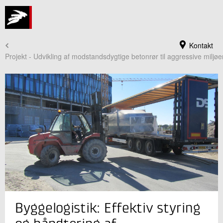
Kontakt
Projekt - Udvikling af modstandsdygtige betonrør til aggressive miljøer
Jeg er din kontaktperson
Byggelogistik: Effektiv styring
Lars Germann
Centerchef, Civilingeniør, ph.d.