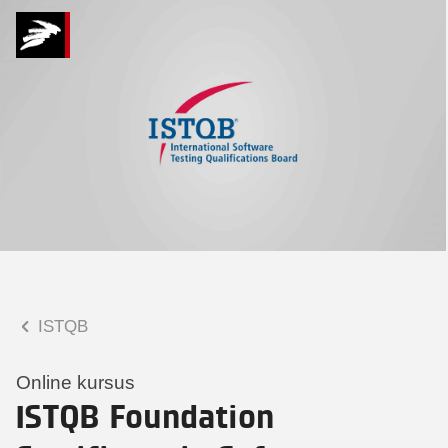
Hvad kan vi hjælpe
dig med?
Praktiske spørgsmål
Spørgsmål til tilmelding, forplejning,
afholdelsessted m.m.
Faglige spørgsmål
Spørgsmål til kursets indhold,
undervisning, niveau m.m.
ISTQB
Tobias Bladt Haarder
Digital læringskonsulent
Online kursus
ISTQB Foundation