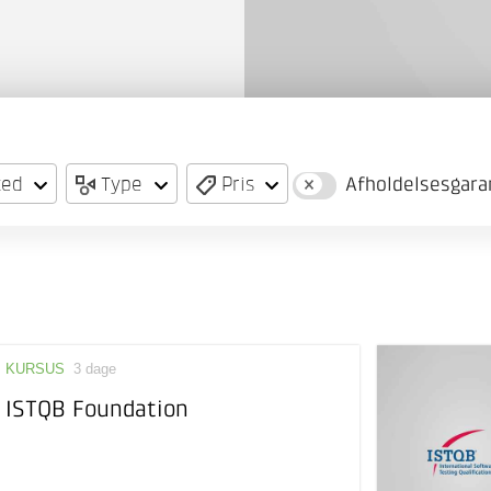
ted
Type
Pris
Afholdelsesgara
KURSUS
3 dage
ISTQB Foundation