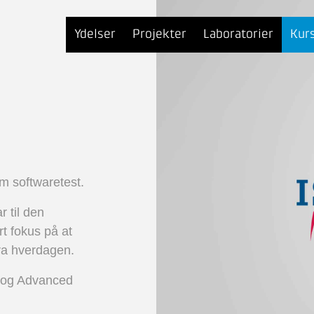
Ydelser
Projekter
Laboratorier
Kur
m softwaretest.
r til den
t fokus på at
ra hverdagen.
n og Advanced