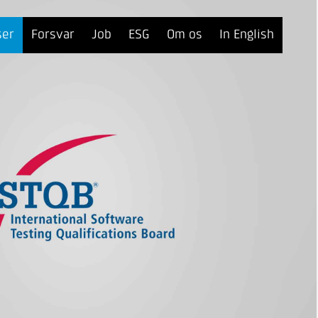
ser
Forsvar
Job
ESG
Om os
In English