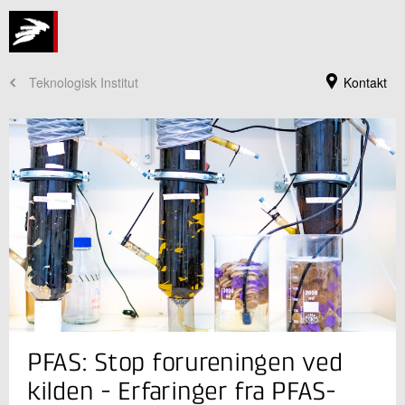
Teknologisk Institut
Kontakt
Jeg er din kontaktperson
PFAS: Stop forureningen ved
Sabine Lindholst
Seniorkonsulent
kilden - Erfaringer fra PFAS-
Vandteknologi