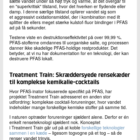
sætte vandet under så højt tryk og varme, at det overgår til
en "superkritisk" tilstand, hvor det hverken er flydende eller
damp. I denne særlige tilstand opfører vandet sig som
et aggressivt oxidationsmiddel, der i kombination med ilt
splitter de ellers meget stærke kulstof-fluor bindinger i PFAS
ad på få sekunder.
Testene viste en destruktionseffektivitet på over 99,99 %.
PFAS-stofferne omdannes til uorganiske salte, og processen
danner ikke skadelige PFAS-holdige restprodukter. Det
betyder, at vi nu har dokumentation for en teknologi, der kan
destruere PFAS lokalt.
Treatment Train: Skræddersyede rensekæder
til komplekse kemikalie-cocktails
Hvor PFAS-inator fokuserede specifikt på PFAS, har
projektet Treatment Train adresseret en anden stor
udfordring: komplekse cocktail-forureninger, hvor vandet
indeholder mange forskellige kemiske stoffer på samme tid.
I naturen optræder forureninger sjældent alene. Derfor er én
enkelt renseteknologi sjældent nok. Konceptet
i Treatment Train går ud på at koble
forskellige teknologier
sammen i en kæde
– ligesom togvogne på et tog – så de
renser vandet trinvis.