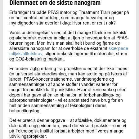
Dilemmaet om de sidste nanogram
Erfaringer fra både PFAS-inator og Treatment Train peger på
en helt central udfordring, som mange forsyninger og
myndigheder står overfor i dag: Hvor rent er rent nok?
Vores undersøgelser viser, at det i mange tilfælde er teknisk
og økonomisk overkommeligt at fjerne hovedparten af PFAS-
forureningen. Men hvis man skal helt i bund og fjerne de
allersidste nanogram for at overholde de ekstremt
skærpede
miljøkvalitetskrav
, stiger omkostningerne til materialer, strøm
og CO2-belastning markant.
En anden vigtig erfaring fra projekterne er, at der ikke findes
én universel standardløsning, man kan sætte op på tværs af
landet. PFAS-koncentrationerne, vandmængderne og
sammensætningen af andre stoffer i vandet varierer for
meget fra punktkilde til punktkilde. Hvor ét renseanlæg eller
deponi har gavn af én kombination af forbehandlings- og
adsorptionsteknologier - vil et andet sted have brug for en
helt anden sammensætning af teknologier i deres
behandlingstog.
Det er præcis denne opgave – at afdække, dokumentere og
dele uafhængig viden om, hvad der virker i praksis – som vi
på Teknologisk Institut fortsat arbejder med i vores mange
udviklingsprojekter.