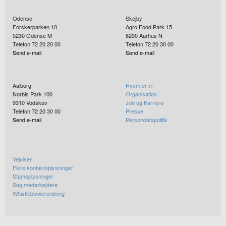
Odense
Skejby
Forskerparken 10
Agro Food Park 15
5230
Odense M
8200
Aarhus N
Telefon 72 20 20 00
Telefon 72 20 30 00
Send e-mail
Send e-mail
Aalborg
Hvem er vi
Norbis Park 100
Organisation
9310
Vodskov
Job og Karriere
Telefon 72 20 30 00
Presse
Send e-mail
Persondatapolitik
Vejviser
Flere kontaktoplysninger
Stamoplysninger
Søg medarbejdere
Whistleblowerordning