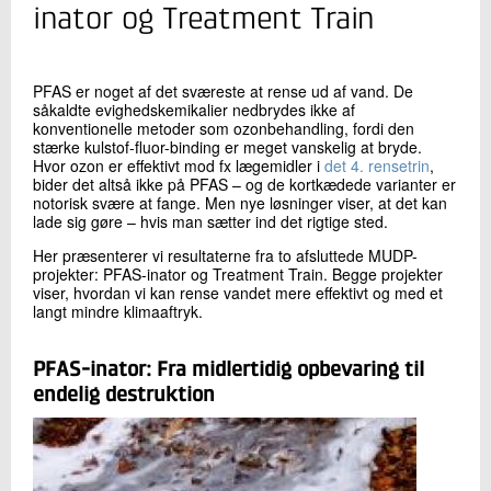
+45 72 20 18 35
inator og Treatment Train
Send e-mail
PFAS er noget af det sværeste at rense ud af vand. De
såkaldte evighedskemikalier nedbrydes ikke af
Skriv til mig
konventionelle metoder som ozonbehandling, fordi den
stærke kulstof-fluor-binding er meget vanskelig at bryde.
Hvor ozon er effektivt mod fx lægemidler i
det 4. rensetrin
,
bider det altså ikke på PFAS – og de kortkædede varianter er
notorisk svære at fange. Men nye løsninger viser, at det kan
lade sig gøre – hvis man sætter ind det rigtige sted.
Her præsenterer vi resultaterne fra to afsluttede MUDP-
projekter: PFAS-inator og Treatment Train. Begge projekter
viser, hvordan vi kan rense vandet mere effektivt og med et
langt mindre klimaaftryk.
Send
PFAS-inator: Fra midlertidig opbevaring til
endelig destruktion