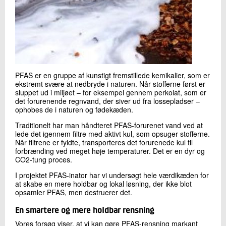
PFAS er en gruppe af kunstigt fremstillede kemikalier, som er
ekstremt svære at nedbryde i naturen. Når stofferne først er
sluppet ud i miljøet – for eksempel gennem perkolat, som er
det forurenende regnvand, der siver ud fra lossepladser –
ophobes de i naturen og fødekæden.
Traditionelt har man håndteret PFAS-forurenet vand ved at
lede det igennem filtre med aktivt kul, som opsuger stofferne.
Når filtrene er fyldte, transporteres det forurenede kul til
forbrænding ved meget høje temperaturer. Det er en dyr og
CO2-tung proces.
I projektet PFAS-inator har vi undersøgt hele værdikæden for
at skabe en mere holdbar og lokal løsning, der ikke blot
opsamler PFAS, men destruerer det.
En smartere og mere holdbar rensning
Vores forsøg viser, at vi kan gøre PFAS-rensning markant