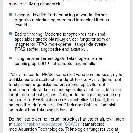
mere effektiv og økonomisk:
Længere levetid: Forbehandling af vandet fjerner
organisk materiale og mere end fordobler filtrenes
levetid.
Bedre filtrering: Moderne ionbytter-resiner - små,
specialdesignede plastikugler, der fungerer som en
magnet for PFAS-molekylerne - fanger de svære
PFAS-stoffer langt bedre end aktivt kul.
Tungmetaller fjernes også: Teknologien fjerner
samtidig op til 84 % af vandets tungmetaller.
”Når vi renser for PFAS i komplekst vand som perkolat, nytter
det ikke bare at sætte et standardfilter op. Hvis vi fjerner det
forstyrrende organiske materiale først og skifter det
traditionelle aktive kul ud med specialudviklet resin, får vi en
langt mere robust proces. Det gør det muligt at opsamle og
koncentrere PFAS-stofferne ekstremt effektivt lokalt, før de
sendes til endelig destruktion,” forklarer Sabine Lindholst,
konsulent hos Teknologisk Institut.
Det helt store gennembrud i projektet har været afprøvningen
af
superkritisk vandoxidation (SCWO)
i samarbejde
med Aquarden Technologies. Teknologien fungerer ved at