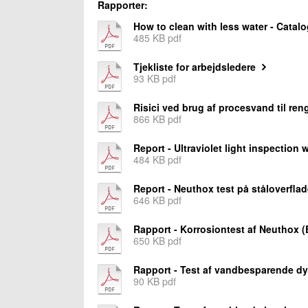
Rapporter:
How to clean with less water - Catalo
485 KB pdf
Tjekliste for arbejdsledere
93 KB pdf
Risici ved brug af procesvand til ren
866 KB pdf
Report - Ultraviolet light inspection 
484 KB pdf
Report - Neuthox test på ståloverflad
646 KB pdf
Rapport - Korrosiontest af Neuthox 
650 KB pdf
Rapport - Test af vandbesparende d
90 KB pdf