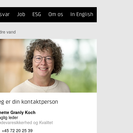
svar
Job
ESG
Om os
In English
dre vand
eg er din kontaktperson
nette Granly Koch
glig leder
devaresikkerhed og Kvalitet
+45 72 20 25 39