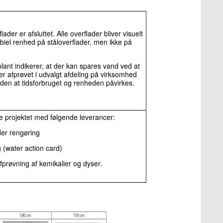
der er afsluttet. Alle overflader bliver visuelt
biel renhed på ståloverflader, men ikke på
ant indikerer, at der kan spares vand ved at
r afprøvet i udvalgt afdeling på virksomhed
uden at tidsforbruget og renheden påvirkes.
tte projektet med følgende leverancer:
der rengøring
g (water action card)
fprøvning af kemikalier og dyser.