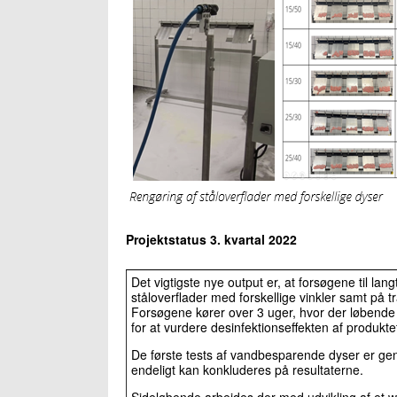
Projektstatus 3. kvartal 2022
Det vigtigste nye output er, at forsøgene til la
ståloverflader med forskellige vinkler samt på t
Forsøgene kører over 3 uger, hvor der løbende 
for at vurdere desinfektionseffekten af produkte
De første tests af vandbesparende dyser er gen
endeligt kan konkluderes på resultaterne.
Sideløbende arbejdes der med udvikling af et w