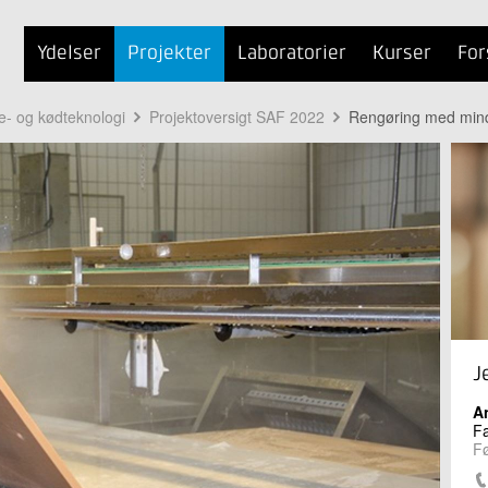
Ydelser
Projekter
Laboratorier
Kurser
For
te- og kødteknologi
Projektoversigt SAF 2022
Rengøring med min
J
A
Fa
Fø