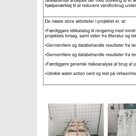
hjælpeværktøj til at reducere vandforbrug under
De næste store aktiviteter i projektet er, at:
•Færdiggøre idékatalog til rengøring med mind
projektets forsøg, samt viden fra litteratur og t
•Gennemføre og databehandle resultater fra la
•Gennemføre og databehandle resultater fra tes
•Færdiggøre generisk risikoanalyse af brug af p
•Udvikle water-action card og test på virksomh