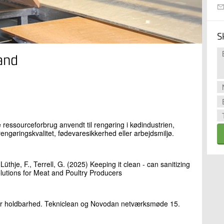
S
and
 ressourceforbrug anvendt til rengøring i kødindustrien,
øringskvalitet, fødevaresikkerhed eller arbejdsmiljø.
Lüthje, F., Terrell, G. (2025) Keeping it clean - can sanitizing
lutions for Meat and Poultry Producers
for holdbarhed. Tekniclean og Novodan netværksmøde 15.