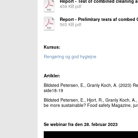
Report - Test of combined cleaning a
458 KB pdf
Report - Prelimitary tests af combed
565 KB pdf
Kursus:
​Rengøring og god hygiejne
Artikler:
Bildsted Petersen, E., Granly Koch, A. (2023) R
side18-19
Bildsted Petersen, E., Hjort, R., Granly Koch, A., 
be more sustainable? Food safety Magazine, jun
Se webinar fra den 28. februar 2023