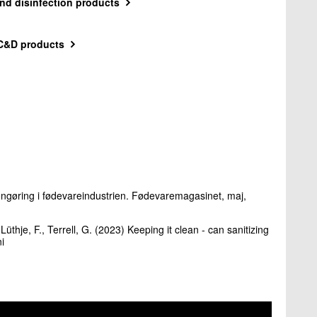
nd disinfection products
 C&D products
engøring i fødevareindustrien. Fødevaremagasinet, maj,
Lüthje, F., Terrell, G. (2023) Keeping it clean - can sanitizing
i