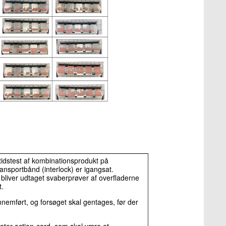
ngtidstest af kombinationsprodukt på
ransportbånd (interlock) er igangsat.
bliver udtaget svaberprøver af overfladerne
t.
nemført, og forsøget skal gentages, før der
ater-action-card, som skal være et