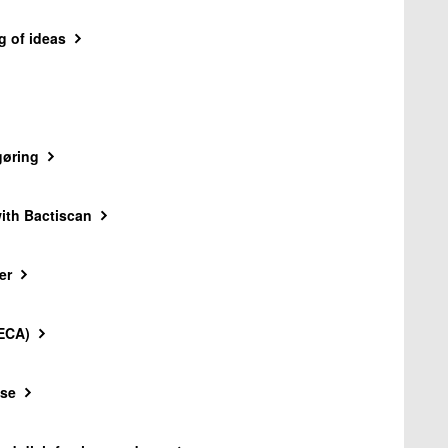
g of ideas
gøring
with Bactiscan
er
(ECA)
yse