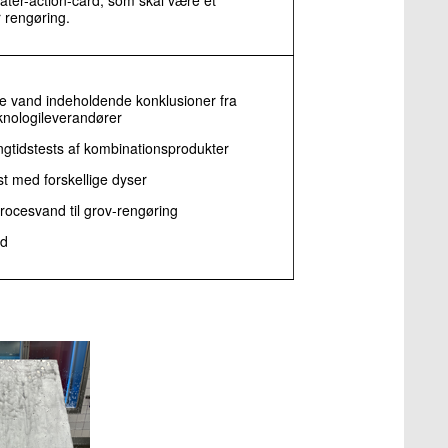
 rengøring.
re vand indeholdende konklusioner fra
eknologileverandører
ngtidstests af kombinationsprodukter
t med forskellige dyser
rocesvand til grov-rengøring
ed