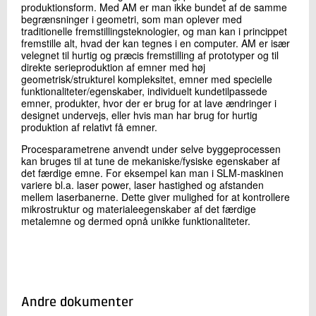
produktionsform. Med AM er man ikke bundet af de samme
begrænsninger i geometri, som man oplever med
traditionelle fremstillingsteknologier, og man kan i princippet
fremstille alt, hvad der kan tegnes i en computer. AM er især
velegnet til hurtig og præcis fremstilling af prototyper og til
direkte serieproduktion af emner med høj
geometrisk/strukturel kompleksitet, emner med specielle
funktionaliteter/egenskaber, individuelt kundetilpassede
emner, produkter, hvor der er brug for at lave ændringer i
designet undervejs, eller hvis man har brug for hurtig
produktion af relativt få emner.
Procesparametrene anvendt under selve byggeprocessen
kan bruges til at tune de mekaniske/fysiske egenskaber af
det færdige emne. For eksempel kan man i SLM-maskinen
variere bl.a. laser power, laser hastighed og afstanden
mellem laserbanerne. Dette giver mulighed for at kontrollere
mikrostruktur og materialeegenskaber af det færdige
metalemne og dermed opnå unikke funktionaliteter.
Andre dokumenter