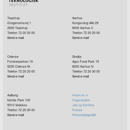
Taastrup
Aarhus
Gregersensvej 1
Kongsvang Allé 29
2630
Taastrup
8000
Aarhus C
Telefon 72 20 20 00
Telefon 72 20 20 00
Send e-mail
Send e-mail
Odense
Skejby
Forskerparken 10
Agro Food Park 15
5230
Odense M
8200
Aarhus N
Telefon 72 20 20 00
Telefon 72 20 30 00
Send e-mail
Send e-mail
Aalborg
Hvem er vi
Norbis Park 100
Organisation
9310
Vodskov
Job og Karriere
Telefon 72 20 30 00
Presse
Send e-mail
Persondatapolitik