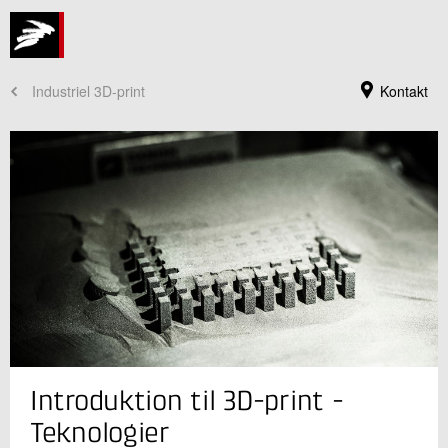
Industriel 3D-print
Kontakt
Jeg er din kontaktperson
Introduktion til 3D-print -
Lasse Nitschke
Konsulent
Teknologier
Industriel 3D print