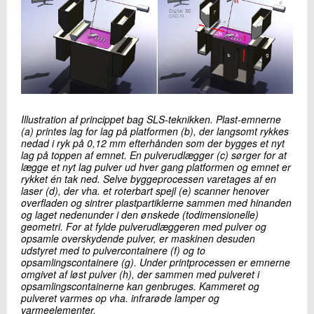
Illustration af princippet bag SLS-teknikken. Plast-emnerne
(a) printes lag for lag på platformen (b), der langsomt rykkes
nedad i ryk på 0,12 mm efterhånden som der bygges et nyt
lag på toppen af emnet. En pulverudlægger (c) sørger for at
lægge et nyt lag pulver ud hver gang platformen og emnet er
rykket én tak ned. Selve byggeprocessen varetages af en
laser (d), der vha. et roterbart spejl (e) scanner henover
overfladen og sintrer plastpartiklerne sammen med hinanden
og laget nedenunder i den ønskede (todimensionelle)
geometri. For at fylde pulverudlæggeren med pulver og
opsamle overskydende pulver, er maskinen desuden
udstyret med to pulvercontainere (f) og to
opsamlingscontainere (g). Under printprocessen er emnerne
omgivet af løst pulver (h), der sammen med pulveret i
opsamlingscontainerne kan genbruges. Kammeret og
pulveret varmes op vha. infrarøde lamper og
varmeelementer.