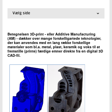
+45 72 20 34 07
Send e-mail
Vælg side
LinkedIn
01.
Hvad kan teknologien
02.
Find dit 3D-print potentiale
03.
Faciliteter og fordele
Skriv til mig
Betegnelsen 3D-print - eller Additive Manufacturing
04.
Teknologier
(AM) - dækker over mange forskelligartede teknologier,
05.
Processer
der kan anvendes med en lang række forskellige
06.
Materialer
materialer som bl.a. metal, plast, keramik og voks til at
fremstille (printe) færdige emner direkte fra en digital 3D
CAD-fil.
Send