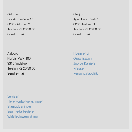
Odense
Skejby
Forskerparken 10
Agro Food Park 15
5230
Odense M
8200
Aarhus N
Telefon 72 20 20 00
Telefon 72 20 30 00
Send e-mail
Send e-mail
Aalborg
Hvem er vi
Norbis Park 100
Organisation
9310
Vodskov
Job og Karriere
Telefon 72 20 30 00
Presse
Send e-mail
Persondatapolitik
Vejviser
Flere kontaktoplysninger
Stamoplysninger
Søg medarbejdere
Whistleblowerordning