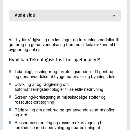
+45 72 20 31 79
Send e-mail
Vælg side
LinkedIn
01.
Forside
02.
Besparelser ved at genanvende byggeaffald
03.
Bygge- og anlægsaffaldslovgivning i praksis
Skriv til mig
Vi tilbyder rådgivning om løsninger og forretningsmodeller til
04.
Sagsbehandling inden for bygge- og anlægsaffald
genbrug og genanvendelse og fremme cirkulær økonomi i
05.
Bygnings- og materialepas
byggeri og anlæg.
06.
Cirkulær økonomi
Hvad kan Teknologisk Institut hjælpe med?
Teknologi, løsninger og forretningsmodeller til genbrug
og genanvendelse af byggematerialer og bygningsdele
Udvikling af og rådgivning om
automatiseringsteknologier til selektiv nedrivning
Send
Screening/kortlægning af miljøskadelige stoffer og
ressourcekortlægning
Rådgivning om genbrug og genanvendelse af råstoffer
og jord
Ressourcescreening og ressourcekortlægning i
forbindelse med nedrivning og oparbejdning af