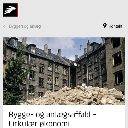
Byggeri og anlæg
Kontakt
Jeg er din kontaktperson
Bygge- og anlægsaffald -
Anke Oberender
Seniorkonsulent
Cirkulær økonomi
Bæredygtigt byggeri