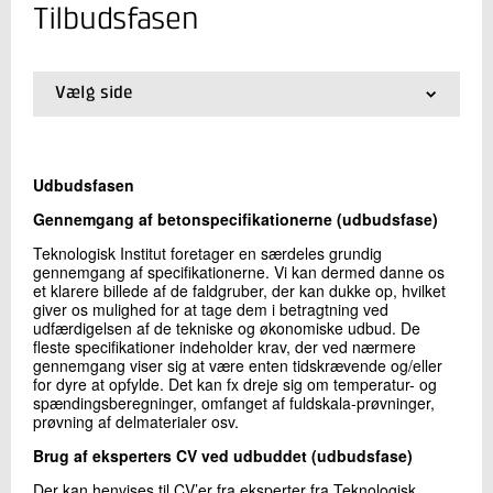
+45 72 20 21 83
Tilbudsfasen
Send e-mail
Vælg side
Skriv til mig
01.
Forside
02.
Beton og holdbarhed
03.
Alkalikiesel restreaktivitet i broer
Udbudsfasen
04.
Bæreevnevurderinger
05.
Valg af betontype til beton i havvand
Gennemgang af betonspecifikationerne (udbudsfase)
06.
Kvalitet og holdbarhed i vejbelægningen
Teknologisk Institut foretager en særdeles grundig
07.
Ikke-destruktiv tilstandsvurdering af veje
gennemgang af specifikationerne. Vi kan dermed danne os
08.
Beton til anlægskonstruktioner - Tilbudsfasen
et klarere billede af de faldgruber, der kan dukke op, hvilket
09.
Beton til anlægskonstruktioner - Projekteringsfasen
giver os mulighed for at tage dem i betragtning ved
udfærdigelsen af de tekniske og økonomiske udbud. De
10.
Beton til anlægskonstruktioner - Udførelsesfasen
Send
fleste specifikationer indeholder krav, der ved nærmere
11.
Monitorering af formtryk
gennemgang viser sig at være enten tidskrævende og/eller
12.
Verifikation af injicering
for dyre at opfylde. Det kan fx dreje sig om temperatur- og
13.
Levetid for betonkonstruktioner
spændingsberegninger, omfanget af fuldskala-prøvninger,
prøvning af delmaterialer osv.
Brug af eksperters CV ved udbuddet (udbudsfase)
Der kan henvises til CV’er fra eksperter fra Teknologisk