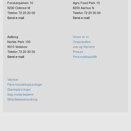
Forskerparken 10
Agro Food Park 15
5230
Odense M
8200
Aarhus N
Telefon 72 20 20 00
Telefon 72 20 30 00
Send e-mail
Send e-mail
Aalborg
Hvem er vi
Norbis Park 100
Organisation
9310
Vodskov
Job og Karriere
Telefon 72 20 30 00
Presse
Send e-mail
Persondatapolitik
Vejviser
Flere kontaktoplysninger
Stamoplysninger
Søg medarbejdere
Whistleblowerordning