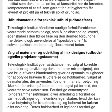
Institut som dokumentation for, at konsortiet har de fornødne
kompetencer til at stå som garant for, at bygherren får
leveret et projekt på et teknisk solidt grundlag.
Udbudsmateriale for teknisk udbud (udbudsfase)
Teknologisk Institut håndterer særlige forhold/problemer
vedrørende betonteknologi, som fx holdbarhed og levetid,
egenskaber i den tidlige fase og den dermed forbundne
hærdeteknologi, anvendelse af ”specialbetoner” fx
selvkompakterende beton og fiberarmeret beton.
Valg af materialer og udvikling af mix designs (udbuds-
og/eller projekteringsfaserne)
Teknologisk Institut yder assistance med valg af korrekte
materialer og udvikler og dokumenterer mix design(s), der
ved brug af vores blandeanlæg giver os optimale muligheder
for at opfylde kravene til udførelse og holdbarhed. Valget af
delmaterialer, der anvendes i betonen, har stor betydning
ikke kun for prisen på betonen, men også på forhold, der
vedrører selve udførelsen. Forskellige cementtyper
(bindersammensætninger) giver anledning til forskellige
varmeudviklinger og mekaniske egenskaber, hvad der kan
have betydning for fx støbestrategi og behovet for kølerør
eller isolering. Deres holdbarhed er ligeledes forskellige.