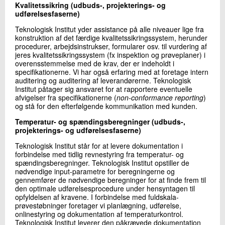
Kvalitetssikring (udbuds-, projekterings- og
udførelsesfaserne)
Teknologisk Institut yder assistance på alle niveauer lige fra
konstruktion af det færdige kvalitetssikringssystem, herunder
procedurer, arbejdsinstrukser, formularer osv. til vurdering af
jeres kvalitetssikringssystem (fx inspektion og prøveplaner) i
overensstemmelse med de krav, der er indeholdt i
specifikationerne. Vi har også erfaring med at foretage intern
auditering og auditering af leverandørerne. Teknologisk
Institut påtager sig ansvaret for at rapportere eventuelle
afvigelser fra specifikationerne (
non-conformance reporting
)
og stå for den efterfølgende kommunikation med kunden.
Temperatur- og spændingsberegninger (udbuds-,
projekterings- og udførelsesfaserne)
Teknologisk Institut står for at levere dokumentation i
forbindelse med tidlig revnestyring fra temperatur- og
spændingsberegninger. Teknologisk Institut opstiller de
nødvendige input-parametre for beregningerne og
gennemfører de nødvendige beregninger for at finde frem til
den optimale udførelsesprocedure under hensyntagen til
opfyldelsen af kravene. I forbindelse med fuldskala-
prøvestøbninger foretager vi planlægning, udførelse,
onlinestyring og dokumentation af temperaturkontrol.
Teknologisk Institut leverer den påkrævede dokumentation