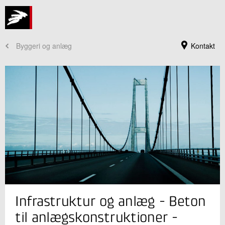
Byggeri og anlæg
Kontakt
Jeg er din kontaktperson
Infrastruktur og anlæg - Beton
Claus Pade
Souschef
til anlægskonstruktioner -
Beton