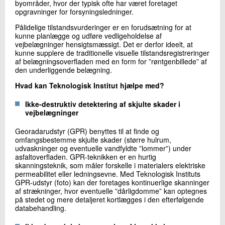
byområder, hvor der typisk ofte har været foretaget
opgravninger for forsyningsledninger.
Pålidelige tilstandsvurderinger er en forudsætning for at
kunne planlægge og udføre vedligeholdelse af
vejbelægninger hensigtsmæssigt. Det er derfor ideelt, at
kunne supplere de traditionelle visuelle tilstandsregistreringer
af belægningsoverfladen med en form for ”røntgenbillede” af
den underliggende belægning.
Hvad kan Teknologisk Institut hjælpe med?
Ikke-destruktiv detektering af skjulte skader i
vejbelægninger
Georadarudstyr (GPR) benyttes til at finde og
omfangsbestemme skjulte skader (større hulrum,
udvaskninger og eventuelle vandfyldte ”lommer”) under
asfaltoverfladen. GPR-teknikken er en hurtig
skanningsteknik, som måler forskelle i materialers elektriske
permeabilitet eller ledningsevne. Med Teknologisk Instituts
GPR-udstyr (foto) kan der foretages kontinuerlige skanninger
af strækninger, hvor eventuelle ”dårligdomme” kan optegnes
på stedet og mere detaljeret kortlægges i den efterfølgende
databehandling.