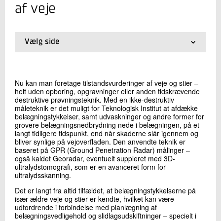
+45 72 20 11 96
af veje
Send e-mail
Vælg side
Skriv til mig
01.
Forside
02.
Beton og holdbarhed
03.
Alkalikiesel restreaktivitet i broer
Nu kan man foretage tilstandsvurderinger af veje og stier –
04.
Bæreevnevurderinger
helt uden opboring, opgravninger eller anden tidskrævende
05.
Valg af betontype til beton i havvand
destruktive prøvningsteknik. Med en ikke-destruktiv
06.
Kvalitet og holdbarhed i vejbelægningen
måleteknik er det muligt for Teknologisk Institut at afdække
belægningstykkelser, samt udvaskninger og andre former for
07.
Ikke-destruktiv tilstandsvurdering af veje
grovere belægningsnedbrydning nede i belægningen, på et
08.
Beton til anlægskonstruktioner - Tilbudsfasen
langt tidligere tidspunkt, end når skaderne slår igennem og
09.
Beton til anlægskonstruktioner - Projekteringsfasen
bliver synlige på vejoverfladen. Den anvendte teknik er
10.
Beton til anlægskonstruktioner - Udførelsesfasen
Send
baseret på GPR (Ground Penetration Radar) målinger –
også kaldet Georadar, eventuelt suppleret med 3D-
11.
Monitorering af formtryk
ultralydstomografi, som er en avanceret form for
12.
Verifikation af injicering
ultralydsskanning.
13.
Levetid for betonkonstruktioner
Det er langt fra altid tilfældet, at belægningstykkelserne på
især ældre veje og stier er kendte, hvilket kan være
udfordrende i forbindelse med planlægning af
belægningsvedligehold og slidlagsudskiftninger – specielt i