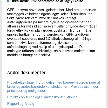
Ikke-destruktiv bestemmelse af lagtykkelse
GPR-udstyret anvendes ligeledes her. Med pæn præcision
fastlægges vejbelægningens lagtykkelse. Teknikken kan
f.eks. være relevant, hvor der ønskes kortlagt
asfaltlagtykkelse på mindre byveje og cykelstier før der
affræses for nyt slidlag, så eventuelle for tynde delområder
forud effektivt kan planlægges udskiftet. Hvor der måtte
ønskes hurtige her-og-nu værdier, kan GPR-teknikken
eventuelt suppleres med 3D-ultralydstomografi målinger,
som punktvis kan bestemme lagtykkelsen af en
asfaltbelægning ved hjælp af ultralydsimpulser. Denne
måletype udføres øjeblikkeligt, så punktvise måledata kan
meddeles hurtigt og effektivt.
Andre dokumenter
Prøvebelastninger i forbindelse med bæreevnevurderinger af
broer og andre bærende konstruktioner - Prøvebelastninger -
principper og muligheder
Projekt - Ny teknologi til anlægskonstruktioner
Byggeri og Anlæg