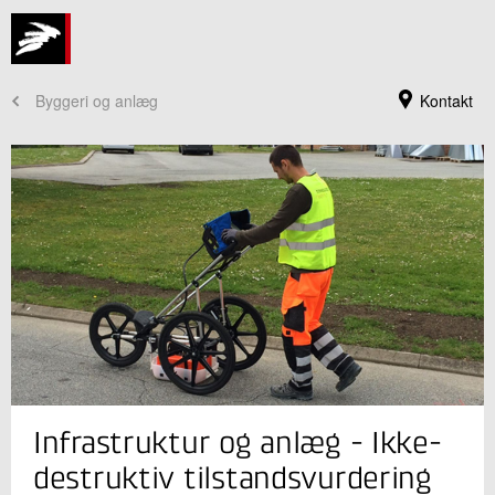
Byggeri og anlæg
Kontakt
Jeg er din kontaktperson
Infrastruktur og anlæg - Ikke-
Ricardo Antonio Barbosa
Sektionsleder
destruktiv tilstandsvurdering
Beton