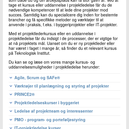
som både du og din arbejdsplads kan få stor gavn af. Ved at
tage et kursus eller uddannelse i projektledelse får du de
nødvendige kompetencer til at lede dine projekter mod
succes. Samtidig kan du specialicere dig inden for bestemte
brancher og få specifikke metoder og værktøjer til at
anvende i praksis, f.eks. i byggeriprojekter eller IT-projekter.
Med et projektlederkursus eller en uddannelse i
projektledelse får du indsigt i de processer, der er vigtige for
at nå projektets mål. Uanset om du er ny projektleder eller
har været i faget i mange år, så finder du et relevant kursus
på Teknologisk Institut.
Du kan se og læse om vores mange kursus- og
uddannelsesmuligheder i projektledelse herunder:
Agile, Scrum og SAFe®
Værktøjer til planlægning og styring af projekter
Med projektledelsesmetoderne i Agile, Scrum og SAFe®,
kan man opnå langt bedre projekter ved at få indsigt i de
PRINCE2®
Med en god planlægning giver man projekter et godt
grundtanker, terminologi, roller og værktøjer som bruges i
fundament og dermed større mulighed for succes.
Projektledelseskurser i byggeriet
denne tilgang. Metoden bruges ofte ved komplekse
Projektledelsesmetoden PRINCE2® er et af verdens mest
Ligeledes gælder kendskab til de metoder og værktøjer
projekter, da den bruger en agil tilgang i projektledelsen.
populære og benyttede metoder. Prince2® giver konkrete
Ledelse af projektteam og interessenter
som bruges til planlægning og styring af projekter, vil der
Projektledelse i byggeriet er vigtigt for at undgå fejl,
redskaber til projektledelse, og kan sikre, at alle taler
være større sandsynlighed for at projektet når sine mål.
Du kan også blive klogere på SAFe® og Agile i TI Pod. Lyt
misforståelser og spildte ressourcer.
PMO - program- og porteføljestyring
samme sprog, og forstår egne og andres roller og ansvar.
Når det kommer til ledelse af projekter, er det vigtigt at
til:
Projektledelseskurser i byggeriet kan bl.a. fremme din
Prince2 kan være med til at sikre, at man bruger de
Se vores udvalg af kurser i værktøjer til planlægning og
kunne håndtere både interne og eksterne faktorer. Der er
IT-projektledelse kurser