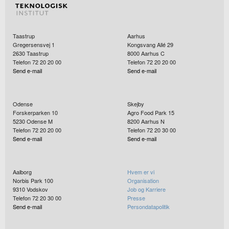
Taastrup
Aarhus
Gregersensvej 1
Kongsvang Allé 29
2630
Taastrup
8000
Aarhus C
Telefon 72 20 20 00
Telefon 72 20 20 00
Send e-mail
Send e-mail
Odense
Skejby
Forskerparken 10
Agro Food Park 15
5230
Odense M
8200
Aarhus N
Telefon 72 20 20 00
Telefon 72 20 30 00
Send e-mail
Send e-mail
Aalborg
Hvem er vi
Norbis Park 100
Organisation
9310
Vodskov
Job og Karriere
Telefon 72 20 30 00
Presse
Send e-mail
Persondatapolitik