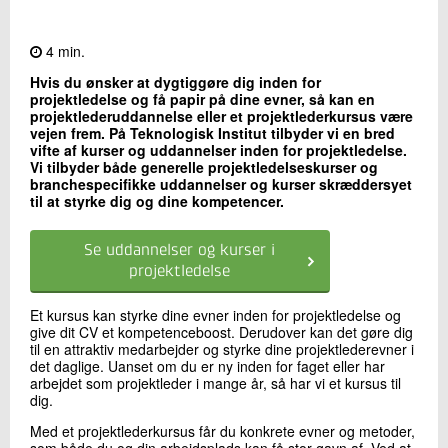
Kontakt os
4 min.
Hvis du ønsker at dygtiggøre dig inden for
projektledelse og få papir på dine evner, så kan en
projektlederuddannelse eller et projektlederkursus være
vejen frem. På Teknologisk Institut tilbyder vi en bred
vifte af kurser og uddannelser inden for projektledelse.
Vi tilbyder både generelle projektledelseskurser og
branchespecifikke uddannelser og kurser skræddersyet
til at styrke dig og dine kompetencer.
Send
Se uddannelser og kurser i
projektledelse
Et kursus kan styrke dine evner inden for projektledelse og
give dit CV et kompetenceboost. Derudover kan det gøre dig
til en attraktiv medarbejder og styrke dine projektlederevner i
det daglige.
Uanset om du er ny inden for faget eller har
arbejdet som projektleder i mange år, så har vi et kursus til
dig.
Med et projektlederkursus får du konkrete evner og metoder,