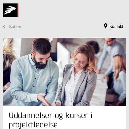
Kurser
Kontakt
Kursusadministration
Uddannelser og kurser i
+45 72 20 30 00
Send e-mail
projektledelse