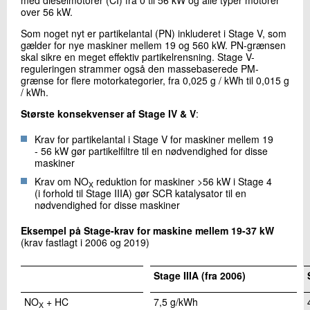
med dieselmotorer (CI) fra 0 til 56 kW og alle typer motorer
over 56 kW.
Som noget nyt er partikelantal (PN) inkluderet i Stage V, som
gælder for nye maskiner mellem 19 og 560 kW. PN-grænsen
skal sikre en meget effektiv partikelrensning. Stage V-
reguleringen strammer også den massebaserede PM-
grænse for flere motorkategorier, fra 0,025 g / kWh til 0,015 g
/ kWh.
Største konsekvenser af Stage IV & V
:
Krav for partikelantal i Stage V for maskiner mellem 19
- 56 kW gør partikelfiltre til en nødvendighed for disse
maskiner
Krav om NO
reduktion for maskiner >56 kW i Stage 4
X
(i forhold til Stage IIIA) gør SCR katalysator til en
nødvendighed for disse maskiner
Eksempel på Stage-krav for maskine mellem 19-37 kW
(krav fastlagt i 2006 og 2019)
Stage IIIA (fra 2006)
NO
+ HC
7,5 g/kWh
X