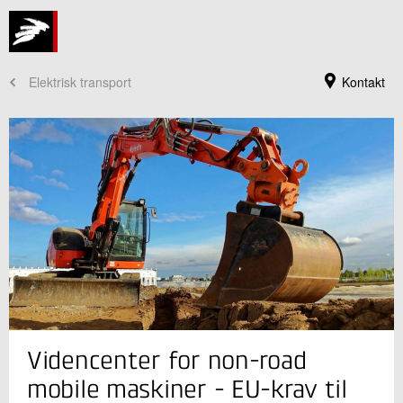
Elektrisk transport
Kontakt
Jeg er din kontaktperson
Videncenter for non-road
Jakob Christian Legarth Søndergaard
Sektionsleder
mobile maskiner - EU-krav til
Grønne Energisystemer