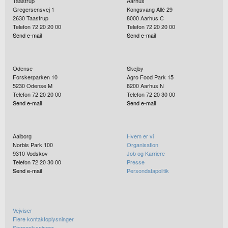
Taastrup
Aarhus
Gregersensvej 1
Kongsvang Allé 29
2630
Taastrup
8000
Aarhus C
Telefon 72 20 20 00
Telefon 72 20 20 00
Send e-mail
Send e-mail
Odense
Skejby
Forskerparken 10
Agro Food Park 15
5230
Odense M
8200
Aarhus N
Telefon 72 20 20 00
Telefon 72 20 30 00
Send e-mail
Send e-mail
Aalborg
Hvem er vi
Norbis Park 100
Organisation
9310
Vodskov
Job og Karriere
Telefon 72 20 30 00
Presse
Send e-mail
Persondatapolitik
Vejviser
Flere kontaktoplysninger
Stamoplysninger