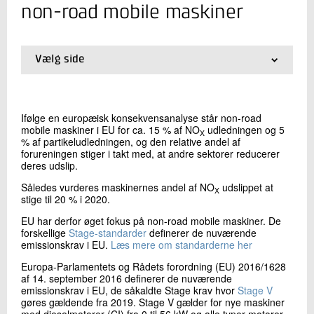
+45 72 20 28 03
non-road mobile maskiner
Send e-mail
Vælg side
Skriv til mig
01.
Forside
02.
Luftforurening fra non-road mobile maskiner
03.
EU-krav til non-road mobile maskiner
Ifølge en europæisk konsekvensanalyse står non-road
04.
EU-krav defineret i Stage-standarder
mobile maskiner i EU for ca. 15 % af NO
udledningen og 5
X
05.
Begrænsning af emissioner
% af partikeludledningen, og den relative andel af
06.
Miljøzoner og andre særlige krav til
forureningen stiger i takt med, at andre sektorer reducerer
entreprenørmaskiner
deres udslip.
07.
Partnerskab for mobile ikke-vejgående maskiner
Således vurderes maskinernes andel af NO
udslippet at
X
08.
Digital udvikling
stige til 20 % i 2020.
09.
Link til relevante dokumenter og hjemmesider
Send
EU har derfor øget fokus på non-road mobile maskiner. De
10.
Kontakt os
forskellige
Stage-standarder
definerer de nuværende
emissionskrav i EU.
Læs mere om standarderne her
Europa-Parlamentets og Rådets forordning (EU) 2016/1628
af 14. september 2016 definerer de nuværende
emissionskrav i EU, de såkaldte Stage krav hvor
Stage V
gøres gældende fra 2019. Stage V gælder for nye maskiner