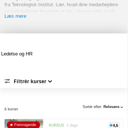
fra Teknologisk Institut. Lær, hvad dine medarbejdere
og lederkolleger forventer af dig i din nye rolle og få
Læs mere
redskaber til at håndtere overgangen fra medarbejder
til leder.
Kurserne er for dig, der er ny i lederjobbet og er ved
at finde dig til rette i rollen – hvad enten du har
personaleansvar eller ej.
Ledelse og HR
Filtrér
kurser
Sted
Sortér efter:
Relevans
6 kurser
Type
Aalborg
1
Fremragende
KURSUS
2 dage
4,6
Aarhus
4