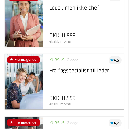
Pris
Adaptivt onlinekursus
Leder, men ikke chef
Kolding
1
Online læring, der tilpasses
til dig og dit niveau
Afholdelsesgaranti
København
4
Kursus
2.500 kr 12.000 kr
Online
1
Læring inden for et
specifikt emne
DKK 11.999
Taastrup
4
ekskl. moms
Trekantsområdet
2
Fremragende
KURSUS
2 dage
4,5
Fra fagspecialist til leder
DKK 11.999
ekskl. moms
Fremragende
KURSUS
2 dage
4,7