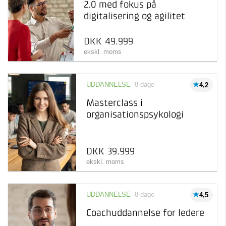
2.0 med fokus på
inden for et specifikt emne
Afholdelsesgaranti
Selvstudie
1
digitalisering og agilitet
34.500 kr 50.000 kr
Taastrup
5
DKK 49.999
ekskl. moms
UDDANNELSE
8 dage
4,2
Masterclass i
organisationspsykologi
DKK 39.999
ekskl. moms
UDDANNELSE
8 dage
4,5
Coachuddannelse for ledere