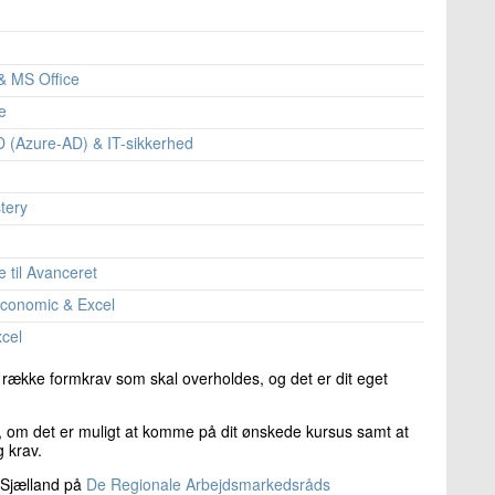
tid og ressourcer med Copilot, Teams og Word
.
et på ISO/IEC 27001/27002
er – CNX-CAIP
& MS Office
I-assistent i hverdagen
0T00]
-integrationer
e
icrosoft 365 Copilot [AB-730T00]
icrosoft 365 Copilot [AB-730T00]
tor [SC-300T00]
D (Azure-AD) & IT-sikkerhed
nde karriereforløb
C-200T00]
tions with Python
tery
tity Fundamentals [SC-900T00]
 kursus)
sing Power BI [PL-300T00]
iness Professionals – CNX-GenAIBIZ
til Avanceret
 online kursus)
-conomic & Excel
linekursus)
læring og workshop
xcel
er og skab værdi
yring - for ikke-økonomer
n række formkrav som skal overholdes, og det er dit eget
I-assistent i hverdagen
med forberedelsesdag
jdere
, om det er muligt at komme på dit ønskede kursus samt at
 - samlet forløb
 og krav.
yring - for ikke-økonomer
 Sjælland på
De Regionale Arbejdsmarkedsråds