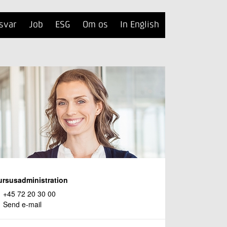
svar
Job
ESG
Om os
In English
ursusadministration
+45 72 20 30 00
Send e-mail