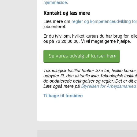
hjemmeside
.
Optimér din HR-proces med AI - Introdukti
Kurser i Dynamics 365
PRINCE2® Foundation og Projektledelse af
Power BI Videregående
Python og AI
Kontakt og læs mere
Udvidet bogholderi og regnskabsforståels
PRINCE2®7 Foundation (UK)
Læs mere om
regler og kompetenceudvikling for
Visualisering med Power BI Service - Fra 
Transformér dine arbejdsprocesser med M
jobcenteret.
Project Management
Er du tvivl om, hvilket kursus du har brug for, e
os på 72 20 30 00. Vi vil meget gerne hjælpe.
Projektledelse
Projektledelse af IT-projekter
Se vores udvalg af kurser her
Projektledelse i byggeriet - Grundlæggen
Teknologisk Institut hæfter ikke for, hvilke kurser,
Sådan arbejder du i projekter - for ikke-pr
udbyder ift. den aktuelle liste.Teknologisk Institu
de opdaterede betingelser og regler. Det er dit
Læs også mere på
Styrelsen for Arbejdsmarked
Værktøjer til den agile projektleder (adapti
Tilbage til forsiden
Værktøjer til den nye projektleder (adaptiv