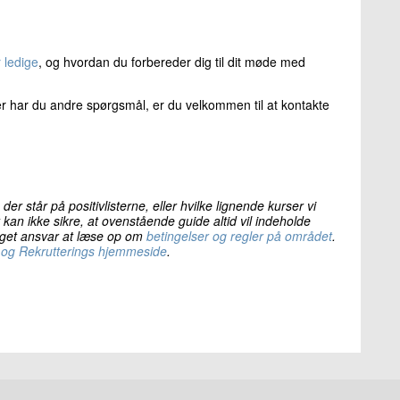
on til ChatGPT og Copilot for HR-professionelle
 IT-projekter
e
 ledige
, og hvordan du forbereder dig til dit møde med
Data til Dashboard
icrosoft 365 Copilot [AB-730T00]
ller har du andre spørgsmål, er du velkommen til at kontakte
de
 der står på positivlisterne, eller hvilke lignende kurser vi
ojektledere
t kan ikke sikre, at ovenstående guide altid vil indeholde
 eget ansvar at læse op om
betingelser og regler på området
.
 og Rekrutterings hjemmeside
.
vt online kursus)
 online kursus)