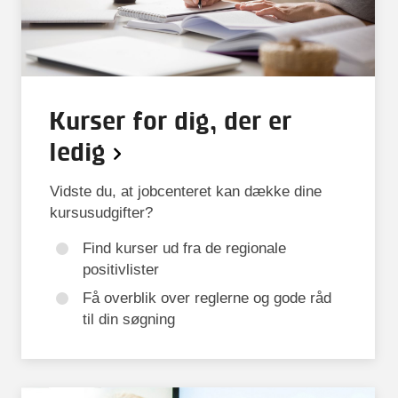
ONLINE KURSUS
365 dage
Product Management
Kurser for dig, der er
ledig
DKK 5.999
ekskl. moms
Vidste du, at jobcenteret kan dække dine
kursusudgifter?
Fremragende
KURSUS
2 dage
4,7
Find kurser ud fra de regionale
Programmering af UR-
positivlister
robotter
Få overblik over reglerne og gode råd
til din søgning
Pris efter aftale