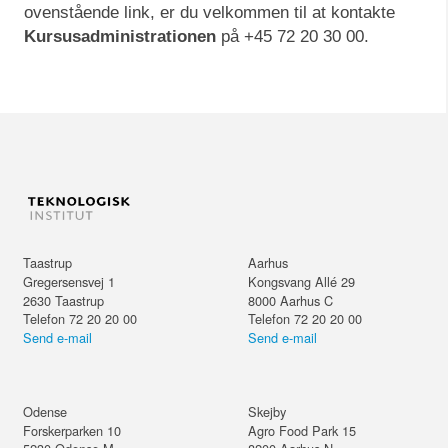
KURSUS
2 dage
ovenstående link, er du velkommen til at kontakte
Kursusadministrationen
på +45 72 20 30 00.
Kompetencecertifikat til
droneflyvning - Praktik
DKK 6.995
ekskl. moms
Taastrup
Aarhus
Gregersensvej 1
Kongsvang Allé 29
2630
Taastrup
8000
Aarhus C
Telefon 72 20 20 00
Telefon 72 20 20 00
Send e-mail
Send e-mail
Odense
Skejby
Forskerparken 10
Agro Food Park 15