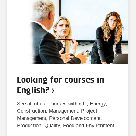
ERFA-MØDE
1 dag
ERFA-gruppe for vandflow
og flowmåling
DKK 1.000
ekskl. moms
Fremragende
KURSUS
2 dage
4,7
Looking for courses in
Effektiv forsøgsplanlægning
English?
med Design of Experiments
(DoE)
See all of our courses within IT, Energy,
Construction, Management, Project
DKK 11.500
Management, Personal Development,
ekskl. moms
Production, Quality, Food and Environment