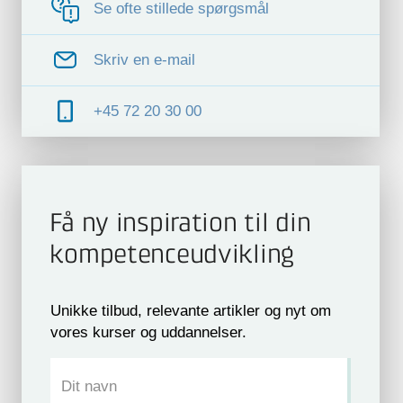
Se ofte stillede spørgsmål
ekskl. moms
Skriv en e-mail
KURSUS
2 dage
3,4
Introduktion til flow og
+45 72 20 30 00
tryktab i vandbærende
systemer
DKK 9.800
ekskl. moms
Få ny inspiration til din
kompetence­udvikling
KURSUS
2 dage
3,7
Praktisk kalibrering af
Unikke tilbud, relevante artikler og nyt om
vægte og lodder
vores kurser og uddannelser.
Dit navn
DKK 9.800