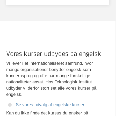
TEMADAG
1 dag
2,6
Temadag: Tag springet til
fremtidens dokumentation
med PMI/MBD
DKK 500
ekskl. moms
Vores kurser udbydes på engelsk
KURSUS
2 dage
Vi lever i et internationaliseret samfund, hvor
mange organisationer benytter engelsk som
Programmering af UR-
koncernsprog og ofte har mange forskellige
robotter – Videregående
nationaliteter ansat. Hos Teknologisk Institut
udbyder vi derfor stort set alle vores kurser på
engelsk.
Pris efter aftale
Se vores udvalg af engelske kurser
Kan du ikke finde det kursus du ønsker på