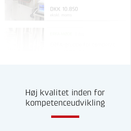
Webinar
DKK 10.850
Online seminar med live
oplæg
ekskl. moms
ERFA-MØDE
1 dag
ERFA-gruppe for temperatur
og fugtmåling
DKK 1.000
ekskl. moms
Høj kvalitet inden for
Populært
KURSUS
1 dag
4,8
kompetenceudvikling
Forstå metrologi:
Grundlæggende principper
for måling og kalibrering