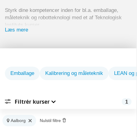
Styrk dine kompetencer inden for bl.a. emballage,
måleteknik og robotteknologi med et af Teknologisk
Instituts kurser.
Læs mere
Vi udbyder kurser på alle niveauer – lige fra
introduktionskurser til kurser for de mere erfarne.
Vores kurser er altid opdateret med den nyeste viden
inden for de forskellige områder.
Videreuddan dig herunder inden for produktudvikling,
Emballage
Kalibrering og måleteknik
LEAN og p
LEAN, robotteknologi og emballage.
Filtrér
kurser
1
Sted
1
Aalborg
Nulstil filtre
Type