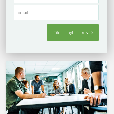
ekskl. moms
Email
KURSUS
1 dag
3,8
Introduktion til
måleusikkerhed
Tilmeld
nyhedsbrev
DKK 6.250
ekskl. moms
KURSUS
2 dage
4
Periodisk prøvning og
eftersyn af IBC's til farligt
gods
DKK 8.999
ekskl. moms