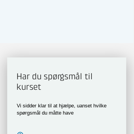
DKK 19.995
ekskl. moms
KURSUS
2 dage
4,5
Temperatur - måling og
kalibrering
DKK 9.800
ekskl. moms
Har du spørgsmål til
kurset
Fremragende
KURSUS
2 dage
4,7
Grunduddannelse i analoge,
Vi sidder klar til at hjælpe, uanset hvilke
digitale og intelligente
spørgsmål du måtte have
takografer (A-D-I)
DKK 6.085