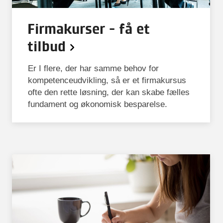
Firmakurser - få et
KURSUS
1 dag
tilbud
Clamp-on flowmåling: Fra
teori til praksis
Er I flere, der har samme behov for
kompetenceudvikling, så er et firmakursus
ofte den rette løsning, der kan skabe fælles
DKK 5.650
fundament og økonomisk besparelse.
ekskl. moms
Populært
KURSUS
1 dag
4,4
Tryk - måling og kalibrering
DKK 5.650
ekskl. moms