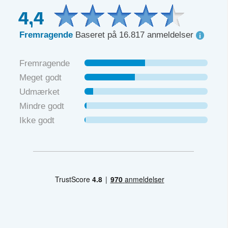
DKK 6.250
4,4
ekskl. moms
Fremragende
Baseret på 16.817 anmeldelser
KURSUS
2 dage
4,2
Fremragende
Videregående
Meget godt
måleusikkerhedsberegning
Udmærket
Mindre godt
Ikke godt
DKK 11.850
ekskl. moms
Fremragende
UDDANNELSE
4 dage
4,7
Robot- og
automationsledelse