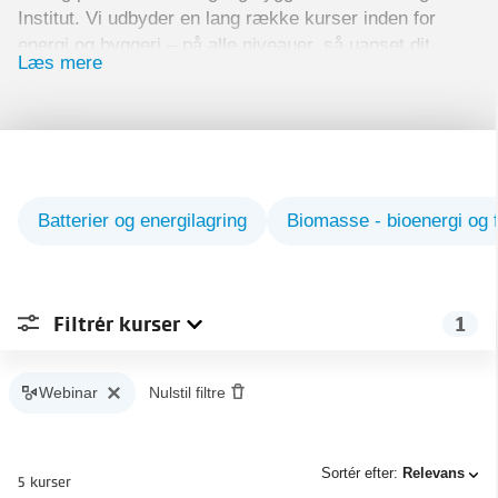
Institut. Vi udbyder en lang række kurser inden for
energi og byggeri – på alle niveauer, så uanset dit
Læs mere
niveau, har vi kurset for dig.
Styrk dine evner og din virksomheds organisation
med kurser i energi og byggerier. Du er altid
garanteret undervisning på højt niveau med vores
erfarne undervisere.
Batterier og energilagring
Biomasse - bioenergi og 
Filtrér
kurser
1
Sted
Webinar
Nulstil filtre
Type
1
Aalborg
Sortér efter:
Relevans
5 kurser