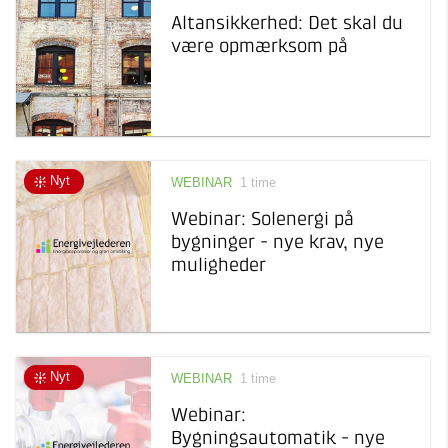
underviser
Altansikkerhed: Det skal du
Webinar
være opmærksom på
Online seminar med live
oplæg
Workshop
Aktiv udveksling af ideer
og erfaringer
Nyt
WEBINAR
1 time
Webinar: Solenergi på
bygninger - nye krav, nye
muligheder
Nyt
WEBINAR
1 time
Webinar:
Bygningsautomatik - nye