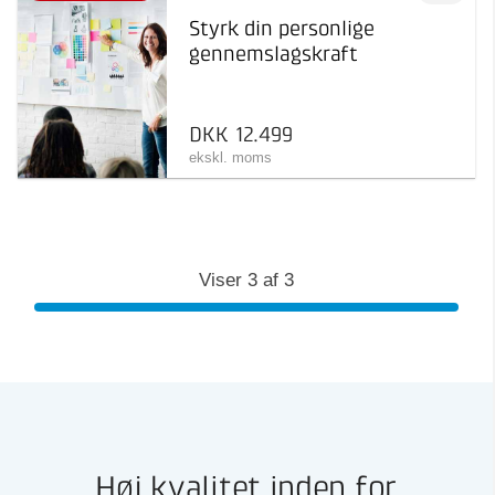
og erfaringer
Styrk din personlige
kursus, MasterClass
gennemslagskraft
DKK 12.499
ekskl. moms
Viser
3
af
3
Høj kvalitet inden for