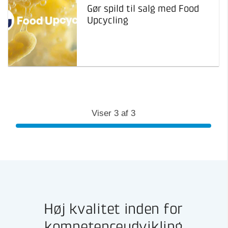
og erfaringer
Gør spild til salg med Food
kursus, MasterClass
Upcycling
Viser
3
af
3
Høj kvalitet inden for
kompetenceudvikling